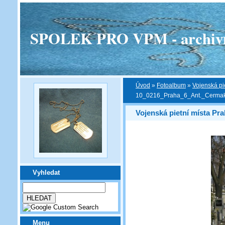
SPOLEK PRO VPM - archivní v
Úvod
»
Fotoalbum
»
Vojenská pi
10_0216_Praha_6_Ant._Cermak
Vojenská pietní místa Pra
Vyhledat
Menu