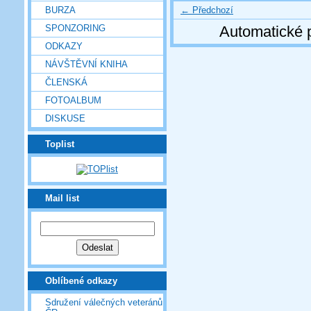
← Předchozí
BURZA
SPONZORING
Automatické 
ODKAZY
NÁVŠTĚVNÍ KNIHA
ČLENSKÁ
FOTOALBUM
DISKUSE
Toplist
Mail list
Oblíbené odkazy
Sdružení válečných veteránů