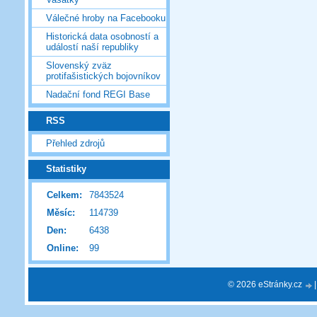
Válečné hroby na Facebooku
Historická data osobností a
událostí naší republiky
Slovenský zväz
protifašistických bojovníkov
Nadační fond REGI Base
RSS
Přehled zdrojů
Statistiky
Celkem:
7843524
Měsíc:
114739
Den:
6438
Online:
99
© 2026 eStránky.cz