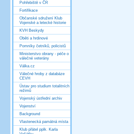
Pohřebiště v ČR
Fortifikace
Občanské sdružení Klub
Vojenské a letecké historie
KVH Beskydy
Oběti a hrdinové
Pomníky četníků, policistů
Ministerstvo obrany - péče o
válečné veterány
Válka.cz
Válečné hroby z databáze
CEVH
Ústav pro studium totalitních
režimů
Vojenský ústřední archiv
Vojenství
Background
Vlastenecká památná místa
Klub přátel pplk. Karla
Vašátky