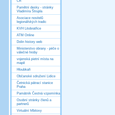
ČR
Pamětní desky - stránky
Vladimíra Štrupla
Asociace nositelů
legionářských tradic
KVH Litobratřice
ATM Online
Dolin history web
Ministerstvo obrany - péče o
válečné hroby
vojenská pietní místa na
mapě
Hloubkaři
Občanské sdružení Lidice
Četnická pátrací stanice
Praha
Památník Čestná vzpomínka
Osobní stránky členů a
partnerů
Virtuální hřbitovy