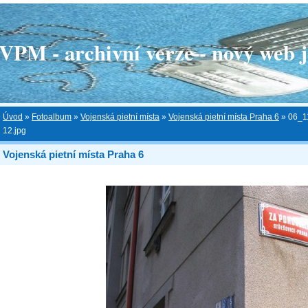
 - archivní verze - nový web je
Úvod
»
Fotoalbum
»
Vojenská pietní místa
»
Vojenská pietní místa Praha 6
»
06_1
12.jpg
Vojenská pietní místa Praha 6