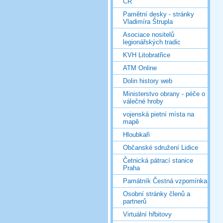
ČR
Pamětní desky - stránky
Vladimíra Štrupla
Asociace nositelů
legionářských tradic
KVH Litobratřice
ATM Online
Dolin history web
Ministerstvo obrany - péče o
válečné hroby
vojenská pietní místa na
mapě
Hloubkaři
Občanské sdružení Lidice
Četnická pátrací stanice
Praha
Památník Čestná vzpomínka
Osobní stránky členů a
partnerů
Virtuální hřbitovy