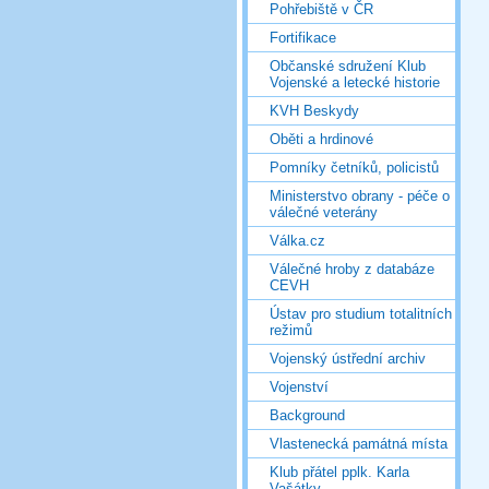
Pohřebiště v ČR
Fortifikace
Občanské sdružení Klub
Vojenské a letecké historie
KVH Beskydy
Oběti a hrdinové
Pomníky četníků, policistů
Ministerstvo obrany - péče o
válečné veterány
Válka.cz
Válečné hroby z databáze
CEVH
Ústav pro studium totalitních
režimů
Vojenský ústřední archiv
Vojenství
Background
Vlastenecká památná místa
Klub přátel pplk. Karla
Vašátky