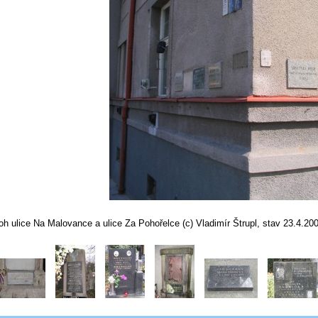
oh ulice Na Malovance a ulice Za Pohořelce (c) Vladimír Štrupl, stav 23.4.20