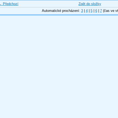
← Předchozí
Zpět do složky
Automatické procházení:
3
|
4
|
5
|
6
|
7
(čas ve vt