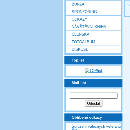
BURZA
SPONZORING
ODKAZY
NÁVŠTĚVNÍ KNIHA
ČLENSKÁ
FOTOALBUM
DISKUSE
Toplist
Mail list
Oblíbené odkazy
Sdružení válečných veteránů