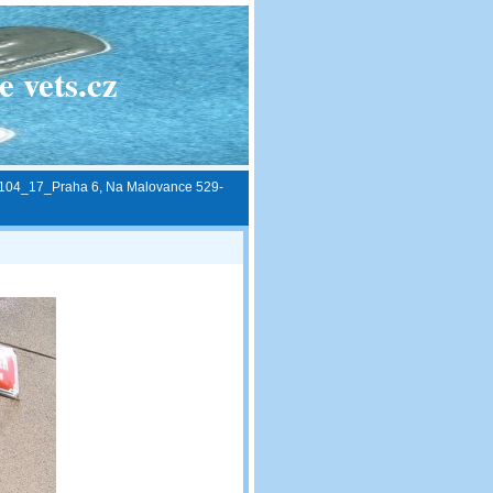
 vets.cz
104_17_Praha 6, Na Malovance 529-