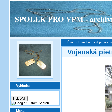
SPOLEK PRO VPM - archivní v
Úvod
»
Fotoalbum
»
Vojenská pi
Vojenská piet
Vyhledat
Menu