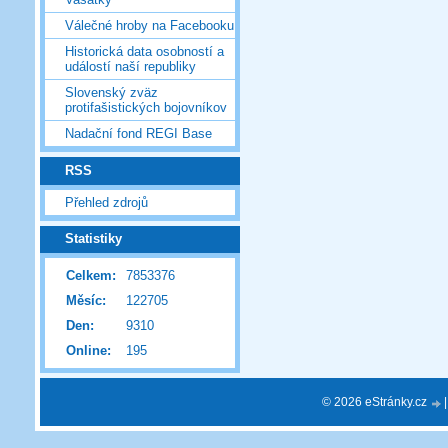
Válečné hroby na Facebooku
Historická data osobností a
událostí naší republiky
Slovenský zväz
protifašistických bojovníkov
Nadační fond REGI Base
RSS
Přehled zdrojů
Statistiky
Celkem:
7853376
Měsíc:
122705
Den:
9310
Online:
195
© 2026 eStránky.cz