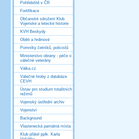
Pohřebiště v ČR
Fortifikace
Občanské sdružení Klub
Vojenské a letecké historie
KVH Beskydy
Oběti a hrdinové
Pomníky četníků, policistů
Ministerstvo obrany - péče o
válečné veterány
Válka.cz
Válečné hroby z databáze
CEVH
Ústav pro studium totalitních
režimů
Vojenský ústřední archiv
Vojenství
Background
Vlastenecká památná místa
Klub přátel pplk. Karla
Vašátky