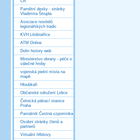
ČR
Pamětní desky - stránky
Vladimíra Štrupla
Asociace nositelů
legionářských tradic
KVH Litobratřice
ATM Online
Dolin history web
Ministerstvo obrany - péče o
válečné hroby
vojenská pietní místa na
mapě
Hloubkaři
Občanské sdružení Lidice
Četnická pátrací stanice
Praha
Památník Čestná vzpomínka
Osobní stránky členů a
partnerů
Virtuální hřbitovy