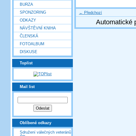
BURZA
SPONZORING
← Předchozí
ODKAZY
Automatické 
NÁVŠTĚVNÍ KNIHA
ČLENSKÁ
FOTOALBUM
DISKUSE
Toplist
Mail list
Oblíbené odkazy
Sdružení válečných veteránů