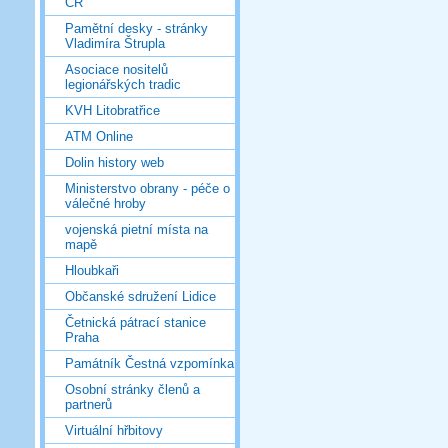
ČR
Pamětní desky - stránky
Vladimíra Štrupla
Asociace nositelů
legionářských tradic
KVH Litobratřice
ATM Online
Dolin history web
Ministerstvo obrany - péče o
válečné hroby
vojenská pietní místa na
mapě
Hloubkaři
Občanské sdružení Lidice
Četnická pátrací stanice
Praha
Památník Čestná vzpomínka
Osobní stránky členů a
partnerů
Virtuální hřbitovy