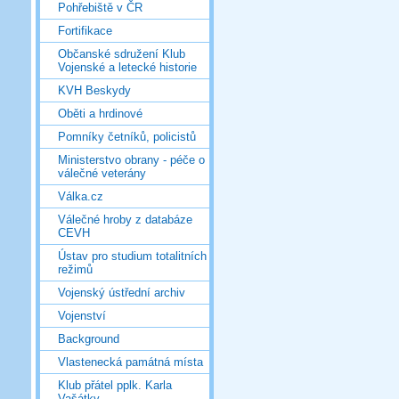
Pohřebiště v ČR
Fortifikace
Občanské sdružení Klub
Vojenské a letecké historie
KVH Beskydy
Oběti a hrdinové
Pomníky četníků, policistů
Ministerstvo obrany - péče o
válečné veterány
Válka.cz
Válečné hroby z databáze
CEVH
Ústav pro studium totalitních
režimů
Vojenský ústřední archiv
Vojenství
Background
Vlastenecká památná místa
Klub přátel pplk. Karla
Vašátky