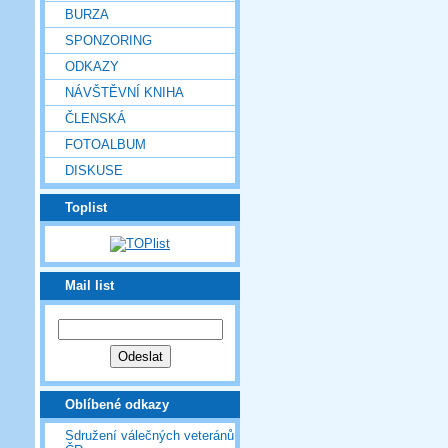
BURZA
SPONZORING
ODKAZY
NÁVŠTĚVNÍ KNIHA
ČLENSKÁ
FOTOALBUM
DISKUSE
Toplist
Mail list
Oblíbené odkazy
Sdružení válečných veteránů