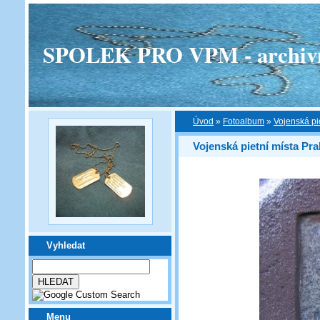
SPOLEK PRO VPM - archivní v
Úvod
»
Fotoalbum
»
Vojenská pi
Vojenská pietní místa Pra
Vyhledat
Menu