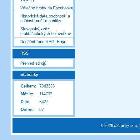
Válečné hroby na Facebooku
Historická data osobností a
událostí naší republiky
Slovenský zväz
protifašistických bojovníkov
Nadační fond REGI Base
RSS
Přehled zdrojů
Statistiky
Celkem:
7843386
Měsíc:
114732
Den:
6427
Online:
97
© 2026 eStránky.cz