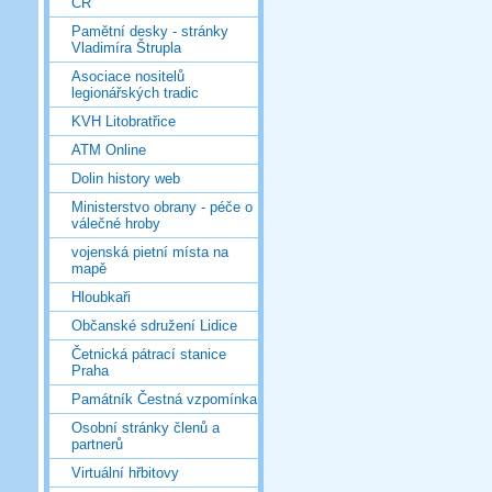
ČR
Pamětní desky - stránky
Vladimíra Štrupla
Asociace nositelů
legionářských tradic
KVH Litobratřice
ATM Online
Dolin history web
Ministerstvo obrany - péče o
válečné hroby
vojenská pietní místa na
mapě
Hloubkaři
Občanské sdružení Lidice
Četnická pátrací stanice
Praha
Památník Čestná vzpomínka
Osobní stránky členů a
partnerů
Virtuální hřbitovy