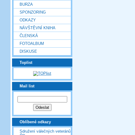
BURZA
SPONZORING
ODKAZY
NÁVŠTĚVNÍ KNIHA
ČLENSKÁ
FOTOALBUM
DISKUSE
Toplist
Mail list
Oblíbené odkazy
Sdružení válečných veteránů