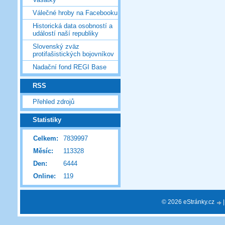
Válečné hroby na Facebooku
Historická data osobností a
událostí naší republiky
Slovenský zväz
protifašistických bojovníkov
Nadační fond REGI Base
RSS
Přehled zdrojů
Statistiky
Celkem:
7839997
Měsíc:
113328
Den:
6444
Online:
119
© 2026 eStránky.cz