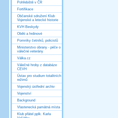
Pohřebiště v ČR
Fortifikace
Občanské sdružení Klub
Vojenské a letecké historie
KVH Beskydy
Oběti a hrdinové
Pomníky četníků, policistů
Ministerstvo obrany - péče o
válečné veterány
Válka.cz
Válečné hroby z databáze
CEVH
Ústav pro studium totalitních
režimů
Vojenský ústřední archiv
Vojenství
Background
Vlastenecká památná místa
Klub přátel pplk. Karla
Vašátky