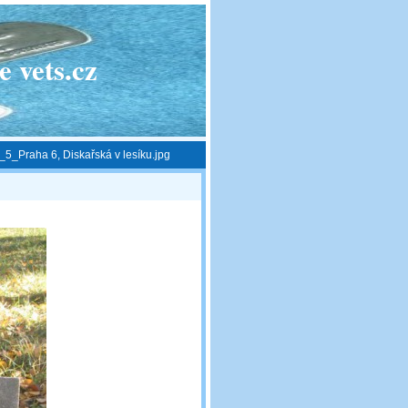
 vets.cz
5_Praha 6, Diskařská v lesíku.jpg