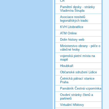
ČR
Pamětní desky - stránky
Vladimíra Štrupla
Asociace nositelů
legionářských tradic
KVH Litobratřice
ATM Online
Dolin history web
Ministerstvo obrany - péče o
válečné hroby
vojenská pietní místa na
mapě
Hloubkaři
Občanské sdružení Lidice
Četnická pátrací stanice
Praha
Památník Čestná vzpomínka
Osobní stránky členů a
partnerů
Virtuální hřbitovy