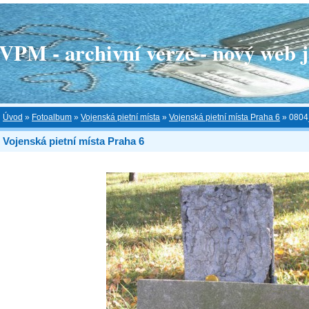
 - archivní verze - nový web je
Úvod
»
Fotoalbum
»
Vojenská pietní místa
»
Vojenská pietní místa Praha 6
»
0804_
Vojenská pietní místa Praha 6