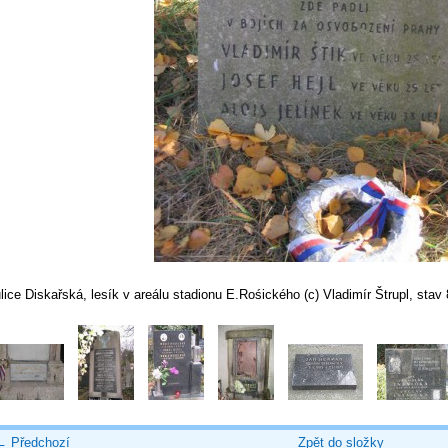
lice Diskařská, lesík v areálu stadionu E.Rośického (c) Vladimír Štrupl, stav
← Předchozí
Zpět do složky