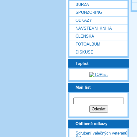
BURZA
SPONZORING
ODKAZY
NÁVŠTĚVNÍ KNIHA
ČLENSKÁ
FOTOALBUM
DISKUSE
Toplist
Mail list
Oblíbené odkazy
Sdružení válečných veteránů