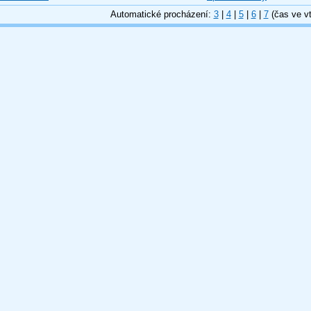
Automatické procházení:
3
|
4
|
5
|
6
|
7
(čas ve vt