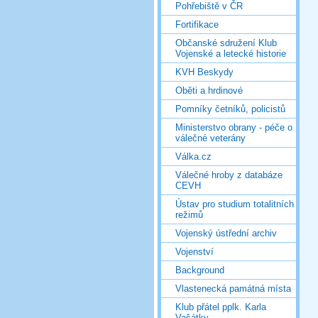
Pohřebiště v ČR
Fortifikace
Občanské sdružení Klub
Vojenské a letecké historie
KVH Beskydy
Oběti a hrdinové
Pomníky četníků, policistů
Ministerstvo obrany - péče o
válečné veterány
Válka.cz
Válečné hroby z databáze
CEVH
Ústav pro studium totalitních
režimů
Vojenský ústřední archiv
Vojenství
Background
Vlastenecká památná místa
Klub přátel pplk. Karla
Vašátky