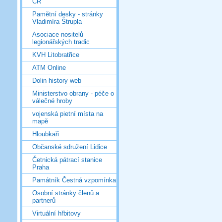
ČR
Pamětní desky - stránky
Vladimíra Štrupla
Asociace nositelů
legionářských tradic
KVH Litobratřice
ATM Online
Dolin history web
Ministerstvo obrany - péče o
válečné hroby
vojenská pietní místa na
mapě
Hloubkaři
Občanské sdružení Lidice
Četnická pátrací stanice
Praha
Památník Čestná vzpomínka
Osobní stránky členů a
partnerů
Virtuální hřbitovy