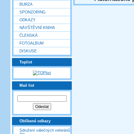
BURZA
SPONZORING
ODKAZY
NÁVŠTĚVNÍ KNIHA
ČLENSKÁ
FOTOALBUM
DISKUSE
Toplist
Mail list
Oblíbené odkazy
Sdružení válečných veteránů