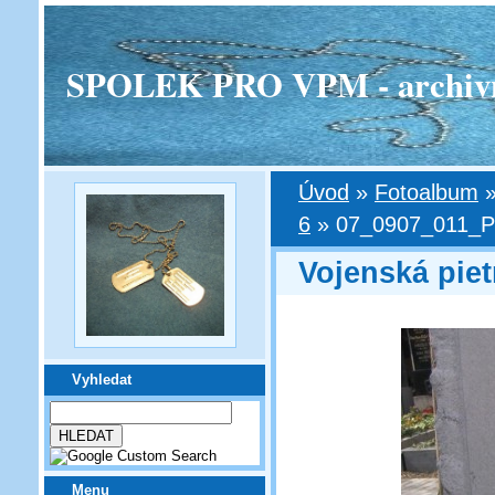
SPOLEK PRO VPM - archivní v
Úvod
»
Fotoalbum
6
»
07_0907_011_Pr
Vojenská piet
Vyhledat
Menu