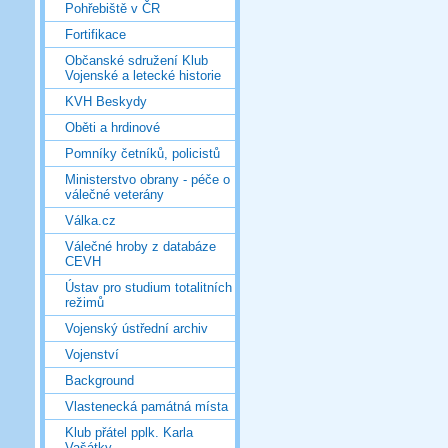
Pohřebiště v ČR
Fortifikace
Občanské sdružení Klub
Vojenské a letecké historie
KVH Beskydy
Oběti a hrdinové
Pomníky četníků, policistů
Ministerstvo obrany - péče o
válečné veterány
Válka.cz
Válečné hroby z databáze
CEVH
Ústav pro studium totalitních
režimů
Vojenský ústřední archiv
Vojenství
Background
Vlastenecká památná místa
Klub přátel pplk. Karla
Vašátky