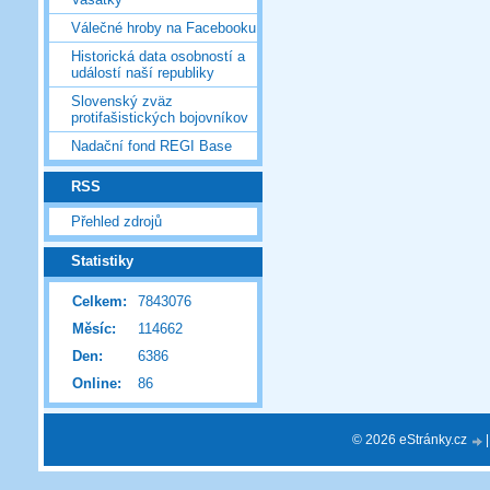
Válečné hroby na Facebooku
Historická data osobností a
událostí naší republiky
Slovenský zväz
protifašistických bojovníkov
Nadační fond REGI Base
RSS
Přehled zdrojů
Statistiky
Celkem:
7843076
Měsíc:
114662
Den:
6386
Online:
86
© 2026 eStránky.cz