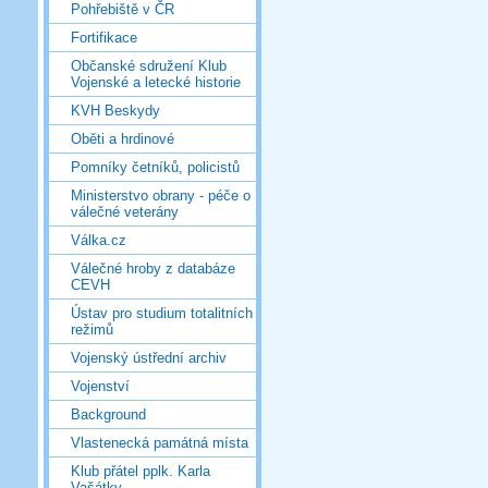
Pohřebiště v ČR
Fortifikace
Občanské sdružení Klub
Vojenské a letecké historie
KVH Beskydy
Oběti a hrdinové
Pomníky četníků, policistů
Ministerstvo obrany - péče o
válečné veterány
Válka.cz
Válečné hroby z databáze
CEVH
Ústav pro studium totalitních
režimů
Vojenský ústřední archiv
Vojenství
Background
Vlastenecká památná místa
Klub přátel pplk. Karla
Vašátky