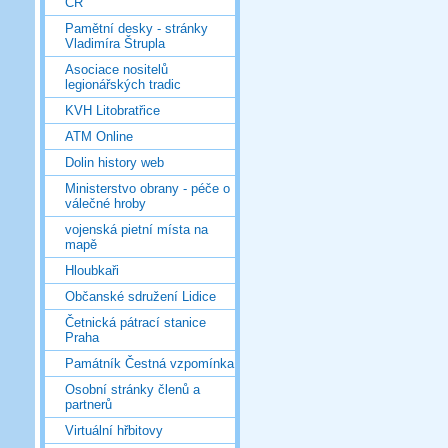
ČR
Pamětní desky - stránky
Vladimíra Štrupla
Asociace nositelů
legionářských tradic
KVH Litobratřice
ATM Online
Dolin history web
Ministerstvo obrany - péče o
válečné hroby
vojenská pietní místa na
mapě
Hloubkaři
Občanské sdružení Lidice
Četnická pátrací stanice
Praha
Památník Čestná vzpomínka
Osobní stránky členů a
partnerů
Virtuální hřbitovy