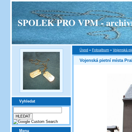
SPOLEK PRO VPM - archivní v
Úvod
»
Fotoalbum
»
Vojenská pi
Vojenská pietní místa Pra
Vyhledat
Menu