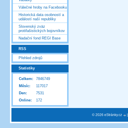
Válečné hroby na Facebooku
Historická data osobností a
událostí naší republiky
Slovenský zväz
protifašistických bojovníkov
Nadační fond REGI Base
RSS
Přehled zdrojů
Statistiky
Celkem:
7846749
Měsíc:
117017
Den:
7531
Online:
172
© 2026 eStránky.cz