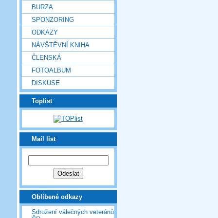
BURZA
SPONZORING
ODKAZY
NÁVŠTĚVNÍ KNIHA
ČLENSKÁ
FOTOALBUM
DISKUSE
Toplist
Mail list
Oblíbené odkazy
Sdružení válečných veteránů