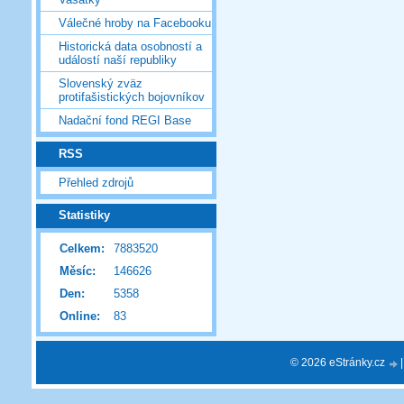
Válečné hroby na Facebooku
Historická data osobností a
událostí naší republiky
Slovenský zväz
protifašistických bojovníkov
Nadační fond REGI Base
RSS
Přehled zdrojů
Statistiky
Celkem:
7883520
Měsíc:
146626
Den:
5358
Online:
83
© 2026 eStránky.cz