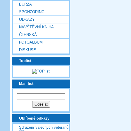
BURZA
SPONZORING
ODKAZY
NÁVŠTĚVNÍ KNIHA
ČLENSKÁ
FOTOALBUM
DISKUSE
Toplist
Mail list
Oblíbené odkazy
Sdružení válečných veteránů