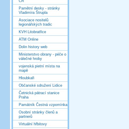
ČR
Pamětní desky - stránky
Vladimíra Štrupla
Asociace nositelů
legionářských tradic
KVH Litobratřice
ATM Online
Dolin history web
Ministerstvo obrany - péče o
válečné hroby
vojenská pietní místa na
mapě
Hloubkaři
Občanské sdružení Lidice
Četnická pátrací stanice
Praha
Památník Čestná vzpomínka
Osobní stránky členů a
partnerů
Virtuální hřbitovy