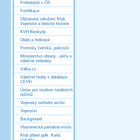
Pohřebiště v ČR
Fortifikace
Občanské sdružení Klub
Vojenské a letecké historie
KVH Beskydy
Oběti a hrdinové
Pomníky četníků, policistů
Ministerstvo obrany - péče o
válečné veterány
Válka.cz
Válečné hroby z databáze
CEVH
Ústav pro studium totalitních
režimů
Vojenský ústřední archiv
Vojenství
Background
Vlastenecká památná místa
Klub přátel pplk. Karla
Vašátky