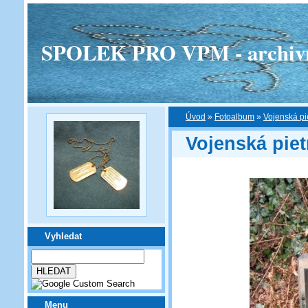
SPOLEK PRO VPM - archivní v
Úvod
»
Fotoalbum
»
Vojenská pi
Vojenská piet
Vyhledat
Menu