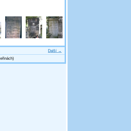
Další →
eřinách)