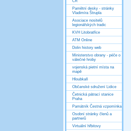
ČR
Pamětní desky - stránky
Vladimíra Štrupla
Asociace nositelů
legionářských tradic
KVH Litobratřice
ATM Online
Dolin history web
Ministerstvo obrany - péče o
válečné hroby
vojenská pietní místa na
mapě
Hloubkaři
Občanské sdružení Lidice
Četnická pátrací stanice
Praha
Památník Čestná vzpomínka
Osobní stránky členů a
partnerů
Virtuální hřbitovy