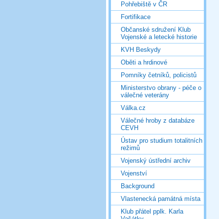
Pohřebiště v ČR
Fortifikace
Občanské sdružení Klub
Vojenské a letecké historie
KVH Beskydy
Oběti a hrdinové
Pomníky četníků, policistů
Ministerstvo obrany - péče o
válečné veterány
Válka.cz
Válečné hroby z databáze
CEVH
Ústav pro studium totalitních
režimů
Vojenský ústřední archiv
Vojenství
Background
Vlastenecká památná místa
Klub přátel pplk. Karla
Vašátky