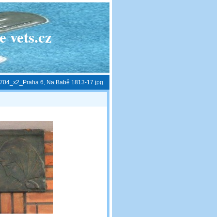
 vets.cz
704_x2_Praha 6, Na Babě 1813-17.jpg