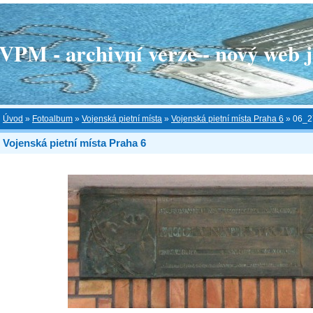
 - archivní verze - nový web je
Úvod
»
Fotoalbum
»
Vojenská pietní místa
»
Vojenská pietní místa Praha 6
»
06_2
Vojenská pietní místa Praha 6