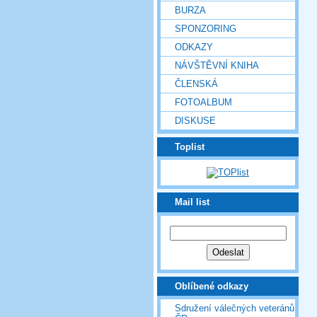
BURZA
SPONZORING
ODKAZY
NÁVŠTĚVNÍ KNIHA
ČLENSKÁ
FOTOALBUM
DISKUSE
Toplist
Mail list
Oblíbené odkazy
Sdružení válečných veteránů