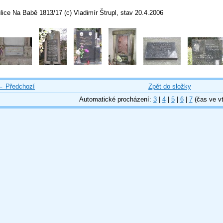
lice Na Babě 1813/17 (c) Vladimír Štrupl, stav 20.4.2006
← Předchozí
Zpět do složky
Automatické procházení:
3
|
4
|
5
|
6
|
7
(čas ve vt