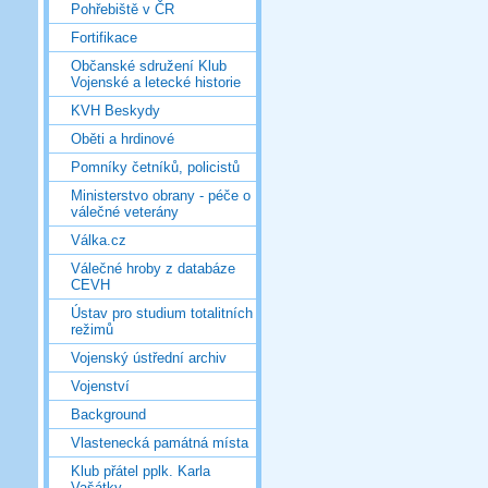
Pohřebiště v ČR
Fortifikace
Občanské sdružení Klub
Vojenské a letecké historie
KVH Beskydy
Oběti a hrdinové
Pomníky četníků, policistů
Ministerstvo obrany - péče o
válečné veterány
Válka.cz
Válečné hroby z databáze
CEVH
Ústav pro studium totalitních
režimů
Vojenský ústřední archiv
Vojenství
Background
Vlastenecká památná místa
Klub přátel pplk. Karla
Vašátky