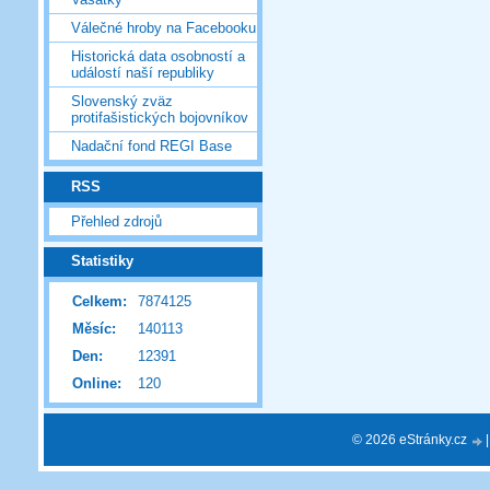
Válečné hroby na Facebooku
Historická data osobností a
událostí naší republiky
Slovenský zväz
protifašistických bojovníkov
Nadační fond REGI Base
RSS
Přehled zdrojů
Statistiky
Celkem:
7874125
Měsíc:
140113
Den:
12391
Online:
120
© 2026 eStránky.cz