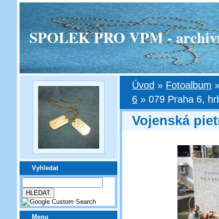
SPOLEK PRO VPM - archivní v
Úvod
»
Fotoalbum
6
»
079 Praha 6, hr
Vojenská piet
Vyhledat
Menu