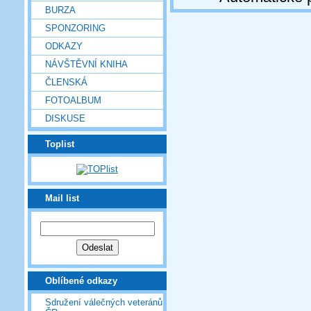
BURZA
SPONZORING
ODKAZY
NÁVŠTĚVNÍ KNIHA
ČLENSKÁ
FOTOALBUM
DISKUSE
Toplist
Mail list
Oblíbené odkazy
Sdružení válečných veteránů