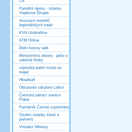
ČR
Pamětní desky - stránky
Vladimíra Štrupla
Asociace nositelů
legionářských tradic
KVH Litobratřice
ATM Online
Dolin history web
Ministerstvo obrany - péče o
válečné hroby
vojenská pietní místa na
mapě
Hloubkaři
Občanské sdružení Lidice
Četnická pátrací stanice
Praha
Památník Čestná vzpomínka
Osobní stránky členů a
partnerů
Virtuální hřbitovy