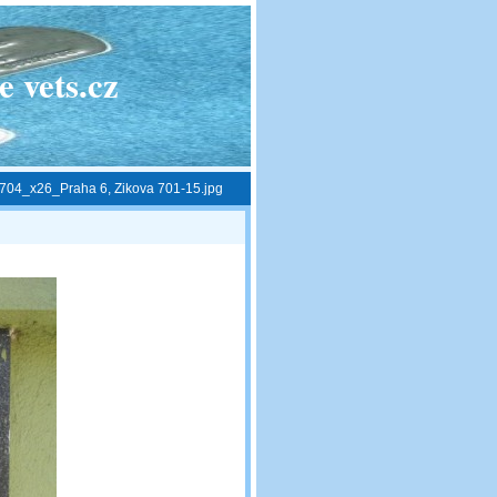
 vets.cz
704_x26_Praha 6, Zikova 701-15.jpg