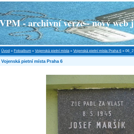
 - archivní verze - nový web je
Úvod
»
Fotoalbum
»
Vojenská pietní místa
»
Vojenská pietní místa Praha 6
»
06_2
Vojenská pietní místa Praha 6