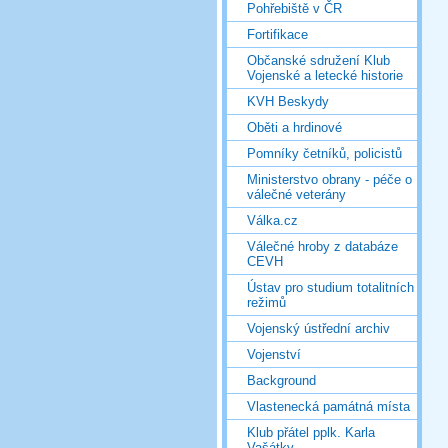
Pohřebiště v ČR
Fortifikace
Občanské sdružení Klub
Vojenské a letecké historie
KVH Beskydy
Oběti a hrdinové
Pomníky četníků, policistů
Ministerstvo obrany - péče o
válečné veterány
Válka.cz
Válečné hroby z databáze
CEVH
Ústav pro studium totalitních
režimů
Vojenský ústřední archiv
Vojenství
Background
Vlastenecká památná místa
Klub přátel pplk. Karla
Vašátky