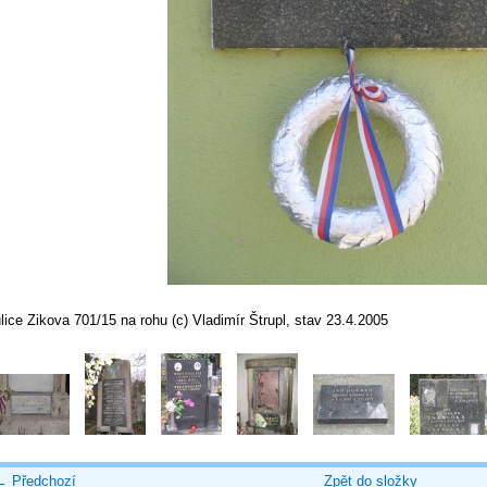
lice Zikova 701/15 na rohu (c) Vladimír Štrupl, stav 23.4.2005
← Předchozí
Zpět do složky