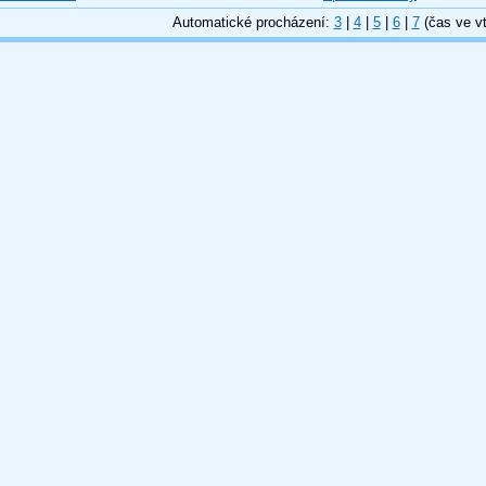
Automatické procházení:
3
|
4
|
5
|
6
|
7
(čas ve vt