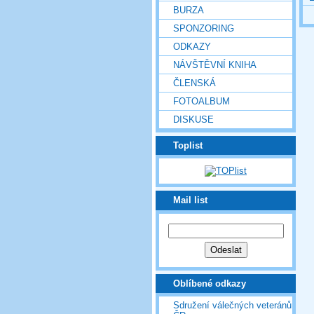
BURZA
SPONZORING
ODKAZY
NÁVŠTĚVNÍ KNIHA
ČLENSKÁ
FOTOALBUM
DISKUSE
Toplist
Mail list
Oblíbené odkazy
Sdružení válečných veteránů