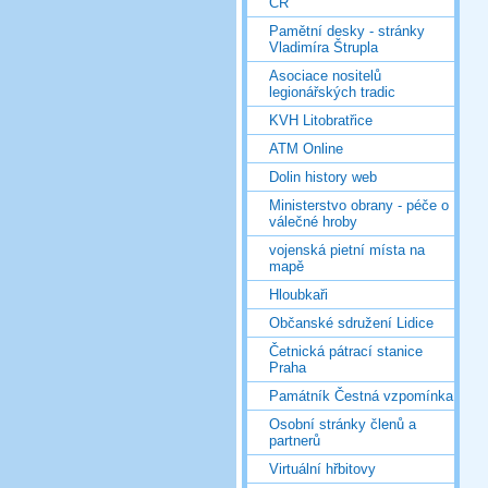
ČR
Pamětní desky - stránky
Vladimíra Štrupla
Asociace nositelů
legionářských tradic
KVH Litobratřice
ATM Online
Dolin history web
Ministerstvo obrany - péče o
válečné hroby
vojenská pietní místa na
mapě
Hloubkaři
Občanské sdružení Lidice
Četnická pátrací stanice
Praha
Památník Čestná vzpomínka
Osobní stránky členů a
partnerů
Virtuální hřbitovy