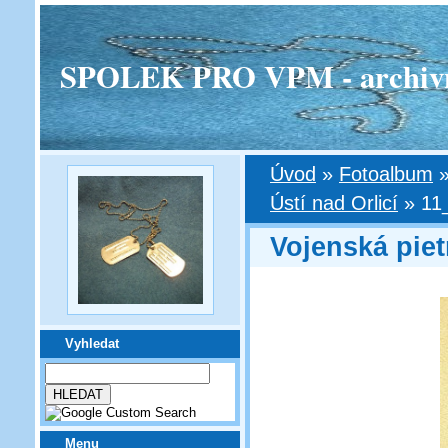
SPOLEK PRO VPM - archivní v
Úvod
»
Fotoalbum
Ústí nad Orlicí
»
11
Vojenská piet
Vyhledat
Menu