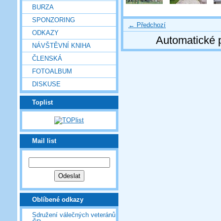
BURZA
SPONZORING
← Předchozí
ODKAZY
Automatické 
NÁVŠTĚVNÍ KNIHA
ČLENSKÁ
FOTOALBUM
DISKUSE
Toplist
Mail list
Oblíbené odkazy
Sdružení válečných veteránů