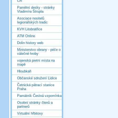
ČR
Pamětní desky - stránky
Vladimíra Štrupla
Asociace nositelů
legionářských tradic
KVH Litobratřice
ATM Online
Dolin history web
Ministerstvo obrany - péče o
válečné hroby
vojenská pietní místa na
mapě
Hloubkaři
Občanské sdružení Lidice
Četnická pátrací stanice
Praha
Památník Čestná vzpomínka
Osobní stránky členů a
partnerů
Virtuální hřbitovy