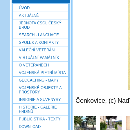
ÚVOD
AKTUÁLNĚ
JEDNOTA ČSOL ČESKÝ
BROD
SEARCH - LANGUAGE
SPOLEK A KONTAKTY
VÁLEČNÍ VETERÁNI
VIRTUÁLNÍ PAMÁTNÍK
O VETERÁNECH
VOJENSKÁ PIETNÍ MÍSTA
GEOCACHING - MAPY
VOJENSKÉ OBJEKTY A
PROSTORY
Čenkovice, (c) Naď
INSIGNIE A SUVENYRY
HISTORIE - GALERIE
HRDINŮ
PUBLICISTIKA - TEXTY
DOWNLOAD