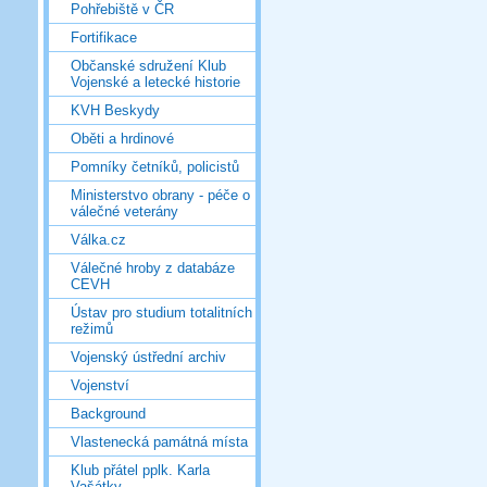
Pohřebiště v ČR
Fortifikace
Občanské sdružení Klub
Vojenské a letecké historie
KVH Beskydy
Oběti a hrdinové
Pomníky četníků, policistů
Ministerstvo obrany - péče o
válečné veterány
Válka.cz
Válečné hroby z databáze
CEVH
Ústav pro studium totalitních
režimů
Vojenský ústřední archiv
Vojenství
Background
Vlastenecká památná místa
Klub přátel pplk. Karla
Vašátky