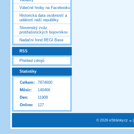
Válečné hroby na Facebooku
Historická data osobností a
událostí naší republiky
Slovenský zväz
protifašistických bojovníkov
Nadační fond REGI Base
RSS
Přehled zdrojů
Statistiky
Celkem:
7874600
Měsíc:
140466
Den:
11908
Online:
127
© 2026 eStránky.cz