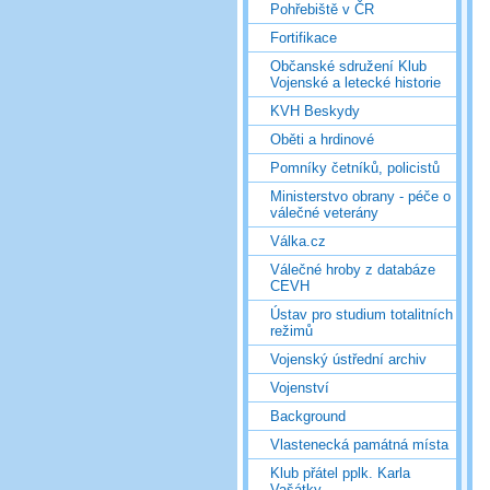
Pohřebiště v ČR
Fortifikace
Občanské sdružení Klub
Vojenské a letecké historie
KVH Beskydy
Oběti a hrdinové
Pomníky četníků, policistů
Ministerstvo obrany - péče o
válečné veterány
Válka.cz
Válečné hroby z databáze
CEVH
Ústav pro studium totalitních
režimů
Vojenský ústřední archiv
Vojenství
Background
Vlastenecká památná místa
Klub přátel pplk. Karla
Vašátky