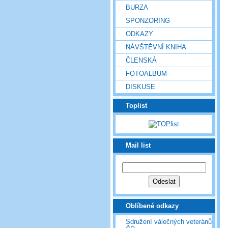
BURZA
SPONZORING
ODKAZY
NÁVŠTĚVNÍ KNIHA
ČLENSKÁ
FOTOALBUM
DISKUSE
Toplist
Mail list
Oblíbené odkazy
Sdružení válečných veteránů