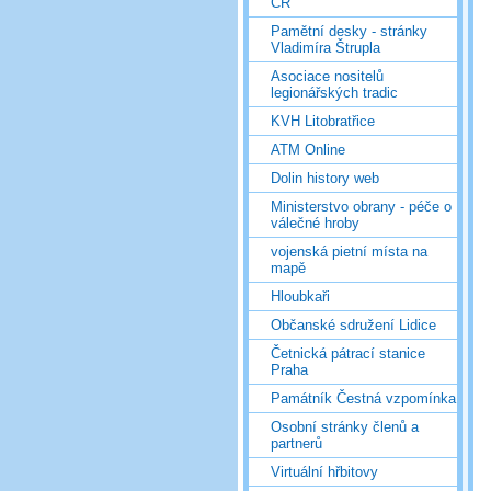
ČR
Pamětní desky - stránky
Vladimíra Štrupla
Asociace nositelů
legionářských tradic
KVH Litobratřice
ATM Online
Dolin history web
Ministerstvo obrany - péče o
válečné hroby
vojenská pietní místa na
mapě
Hloubkaři
Občanské sdružení Lidice
Četnická pátrací stanice
Praha
Památník Čestná vzpomínka
Osobní stránky členů a
partnerů
Virtuální hřbitovy