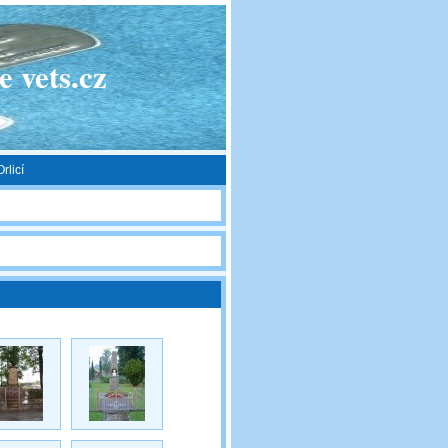
 vets.cz
rlicí