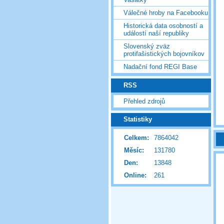
Válečné hroby na Facebooku
Historická data osobností a
událostí naší republiky
Slovenský zväz
protifašistických bojovníkov
Nadační fond REGI Base
RSS
Přehled zdrojů
Statistiky
Celkem:
7864042
Měsíc:
131780
Den:
13848
Online:
261