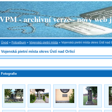
 - archivní verze - nový web je
Úvod
»
Fotoalbum
»
Vojenská pietní místa
»
Vojenská pietní místa okres Ústí nad O
Vojenská pietní místa okres Ústí nad Orlicí
Fotografie