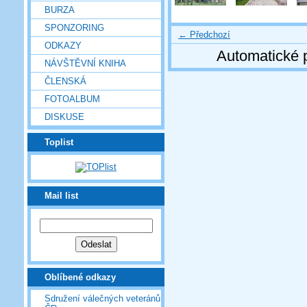
BURZA
SPONZORING
← Předchozí
ODKAZY
Automatické 
NÁVŠTĚVNÍ KNIHA
ČLENSKÁ
FOTOALBUM
DISKUSE
Toplist
Mail list
Oblíbené odkazy
Sdružení válečných veteránů