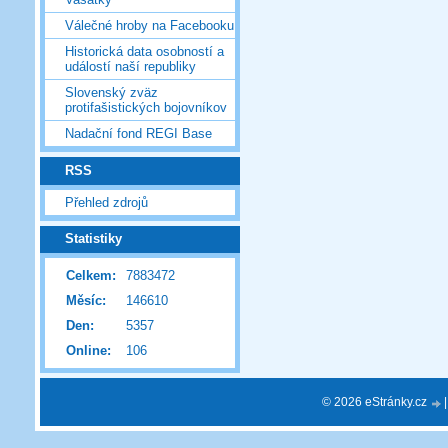
Válečné hroby na Facebooku
Historická data osobností a
událostí naší republiky
Slovenský zväz
protifašistických bojovníkov
Nadační fond REGI Base
RSS
Přehled zdrojů
Statistiky
Celkem:
7883472
Měsíc:
146610
Den:
5357
Online:
106
© 2026 eStránky.cz