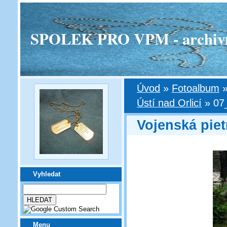
SPOLEK PRO VPM - archivní v
Úvod
»
Fotoalbum
Ústí nad Orlicí
»
07
Vojenská piet
Vyhledat
Menu