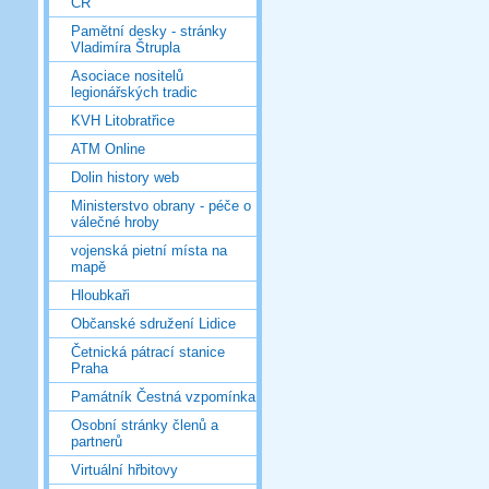
ČR
Pamětní desky - stránky
Vladimíra Štrupla
Asociace nositelů
legionářských tradic
KVH Litobratřice
ATM Online
Dolin history web
Ministerstvo obrany - péče o
válečné hroby
vojenská pietní místa na
mapě
Hloubkaři
Občanské sdružení Lidice
Četnická pátrací stanice
Praha
Památník Čestná vzpomínka
Osobní stránky členů a
partnerů
Virtuální hřbitovy