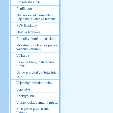
Pohřebiště v ČR
Fortifikace
Občanské sdružení Klub
Vojenské a letecké historie
KVH Beskydy
Oběti a hrdinové
Pomníky četníků, policistů
Ministerstvo obrany - péče o
válečné veterány
Válka.cz
Válečné hroby z databáze
CEVH
Ústav pro studium totalitních
režimů
Vojenský ústřední archiv
Vojenství
Background
Vlastenecká památná místa
Klub přátel pplk. Karla
Vašátky