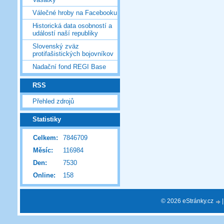
Válečné hroby na Facebooku
Historická data osobností a
událostí naší republiky
Slovenský zväz
protifašistických bojovníkov
Nadační fond REGI Base
RSS
Přehled zdrojů
Statistiky
Celkem:
7846709
Měsíc:
116984
Den:
7530
Online:
158
© 2026 eStránky.cz