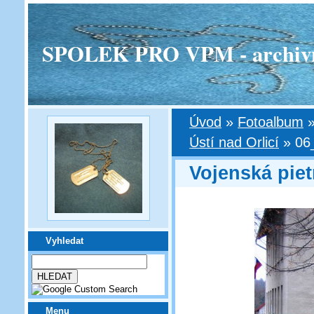
SPOLEK PRO VPM - archivní v
Úvod
»
Fotoalbum
Ústí nad Orlicí
»
06
Vojenská piet
Vyhledat
Menu