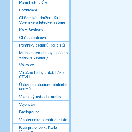
Pohřebiště v ČR
Fortifikace
Občanské sdružení Klub
Vojenské a letecké historie
KVH Beskydy
Oběti a hrdinové
Pomníky četníků, policistů
Ministerstvo obrany - péče o
válečné veterány
Válka.cz
Válečné hroby z databáze
CEVH
Ústav pro studium totalitních
režimů
Vojenský ústřední archiv
Vojenství
Background
Vlastenecká památná místa
Klub přátel pplk. Karla
Vašátky