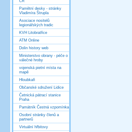
ČR
Pamětní desky - stránky
Vladimíra Štrupla
Asociace nositelů
legionářských tradic
KVH Litobratřice
ATM Online
Dolin history web
Ministerstvo obrany - péče o
válečné hroby
vojenská pietní místa na
mapě
Hloubkaři
Občanské sdružení Lidice
Četnická pátrací stanice
Praha
Památník Čestná vzpomínka
Osobní stránky členů a
partnerů
Virtuální hřbitovy