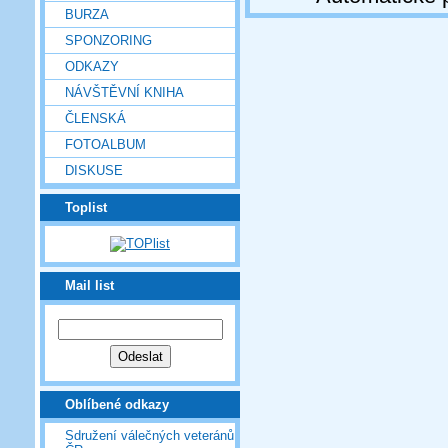
BURZA
SPONZORING
ODKAZY
NÁVŠTĚVNÍ KNIHA
ČLENSKÁ
FOTOALBUM
DISKUSE
Toplist
Mail list
Oblíbené odkazy
Sdružení válečných veteránů