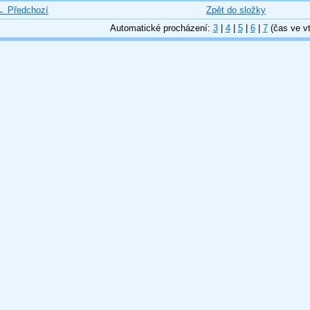
← Předchozí
Zpět do složky
Automatické procházení:
3
|
4
|
5
|
6
|
7
(čas ve vt