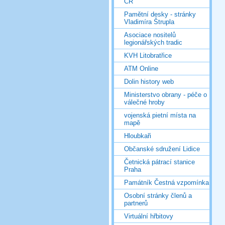
ČR
Pamětní desky - stránky
Vladimíra Štrupla
Asociace nositelů
legionářských tradic
KVH Litobratřice
ATM Online
Dolin history web
Ministerstvo obrany - péče o
válečné hroby
vojenská pietní místa na
mapě
Hloubkaři
Občanské sdružení Lidice
Četnická pátrací stanice
Praha
Památník Čestná vzpomínka
Osobní stránky členů a
partnerů
Virtuální hřbitovy