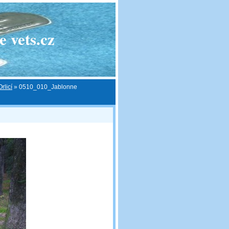
 vets.cz
rlicí
»
0510_010_Jablonne