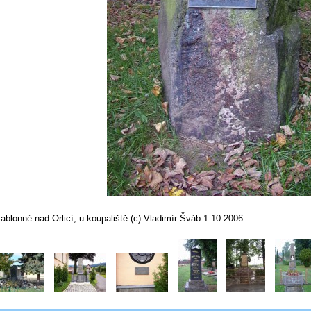
ablonné nad Orlicí, u koupaliště (c) Vladimír Šváb 1.10.2006