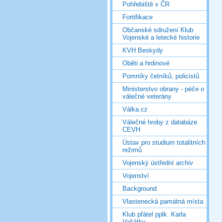
Pohřebiště v ČR
Fortifikace
Občanské sdružení Klub
Vojenské a letecké historie
KVH Beskydy
Oběti a hrdinové
Pomníky četníků, policistů
Ministerstvo obrany - péče o
válečné veterány
Válka.cz
Válečné hroby z databáze
CEVH
Ústav pro studium totalitních
režimů
Vojenský ústřední archiv
Vojenství
Background
Vlastenecká památná místa
Klub přátel pplk. Karla
Vašátky