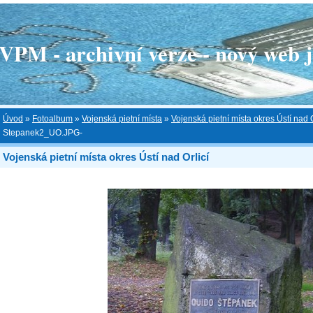
 - archivní verze - nový web je
Úvod
»
Fotoalbum
»
Vojenská pietní místa
»
Vojenská pietní místa okres Ústí nad O
Stepanek2_UO.JPG-
Vojenská pietní místa okres Ústí nad Orlicí