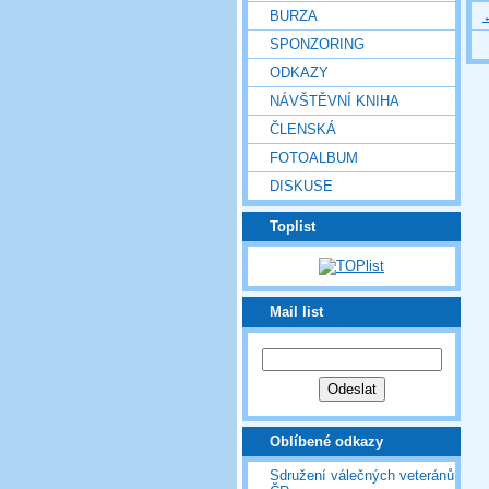
BURZA
SPONZORING
ODKAZY
NÁVŠTĚVNÍ KNIHA
ČLENSKÁ
FOTOALBUM
DISKUSE
Toplist
Mail list
Oblíbené odkazy
Sdružení válečných veteránů