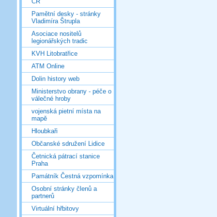
ČR
Pamětní desky - stránky
Vladimíra Štrupla
Asociace nositelů
legionářských tradic
KVH Litobratřice
ATM Online
Dolin history web
Ministerstvo obrany - péče o
válečné hroby
vojenská pietní místa na
mapě
Hloubkaři
Občanské sdružení Lidice
Četnická pátrací stanice
Praha
Památník Čestná vzpomínka
Osobní stránky členů a
partnerů
Virtuální hřbitovy