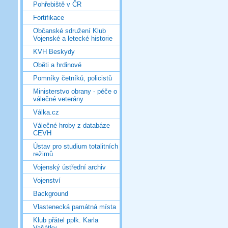
Pohřebiště v ČR
Fortifikace
Občanské sdružení Klub
Vojenské a letecké historie
KVH Beskydy
Oběti a hrdinové
Pomníky četníků, policistů
Ministerstvo obrany - péče o
válečné veterány
Válka.cz
Válečné hroby z databáze
CEVH
Ústav pro studium totalitních
režimů
Vojenský ústřední archiv
Vojenství
Background
Vlastenecká památná místa
Klub přátel pplk. Karla
Vašátky