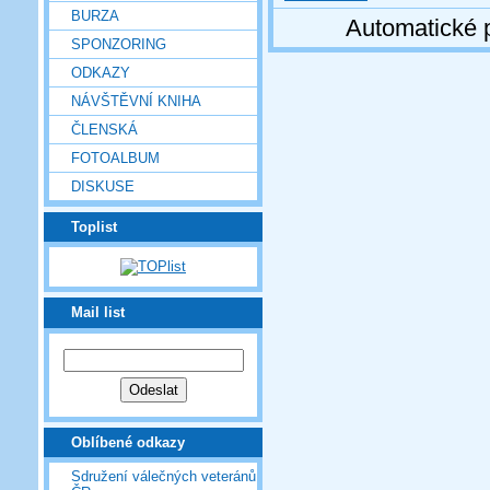
BURZA
Automatické 
SPONZORING
ODKAZY
NÁVŠTĚVNÍ KNIHA
ČLENSKÁ
FOTOALBUM
DISKUSE
Toplist
Mail list
Oblíbené odkazy
Sdružení válečných veteránů