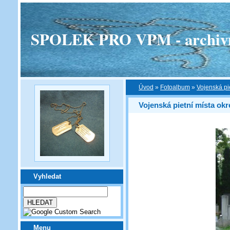
SPOLEK PRO VPM - archivní v
Úvod
»
Fotoalbum
»
Vojenská pi
Vojenská pietní místa okr
Vyhledat
Menu