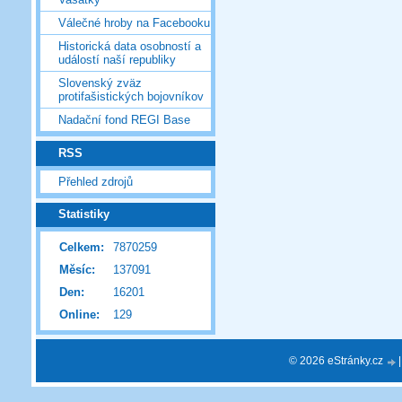
Válečné hroby na Facebooku
Historická data osobností a
událostí naší republiky
Slovenský zväz
protifašistických bojovníkov
Nadační fond REGI Base
RSS
Přehled zdrojů
Statistiky
Celkem:
7870259
Měsíc:
137091
Den:
16201
Online:
129
© 2026 eStránky.cz