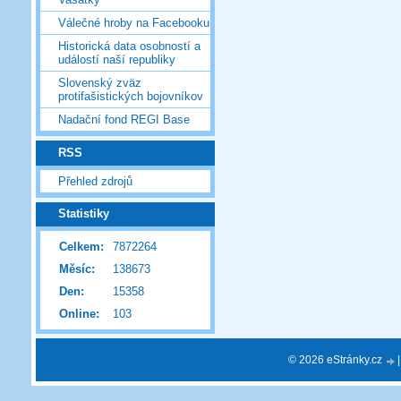
Válečné hroby na Facebooku
Historická data osobností a
událostí naší republiky
Slovenský zväz
protifašistických bojovníkov
Nadační fond REGI Base
RSS
Přehled zdrojů
Statistiky
Celkem:
7872264
Měsíc:
138673
Den:
15358
Online:
103
© 2026 eStránky.cz