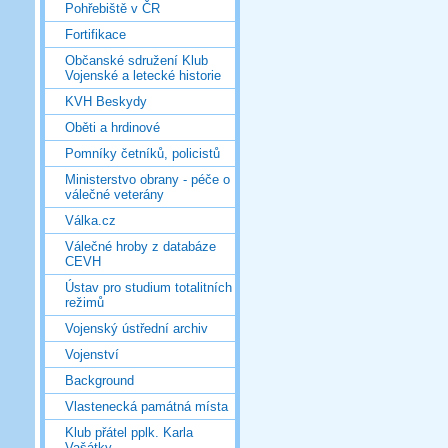
Pohřebiště v ČR
Fortifikace
Občanské sdružení Klub
Vojenské a letecké historie
KVH Beskydy
Oběti a hrdinové
Pomníky četníků, policistů
Ministerstvo obrany - péče o
válečné veterány
Válka.cz
Válečné hroby z databáze
CEVH
Ústav pro studium totalitních
režimů
Vojenský ústřední archiv
Vojenství
Background
Vlastenecká památná místa
Klub přátel pplk. Karla
Vašátky