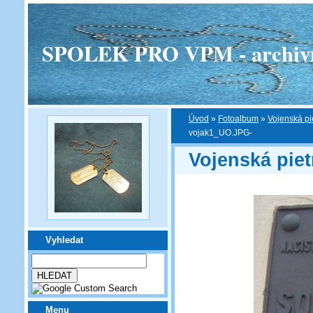
SPOLEK PRO VPM - archivní v
Úvod
»
Fotoalbum
»
Vojenská pi
vojak1_UO.JPG-
Vojenská piet
Vyhledat
Menu