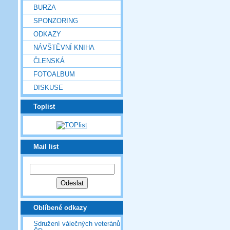
BURZA
SPONZORING
ODKAZY
NÁVŠTĚVNÍ KNIHA
ČLENSKÁ
FOTOALBUM
DISKUSE
Toplist
Mail list
Oblíbené odkazy
Sdružení válečných veteránů