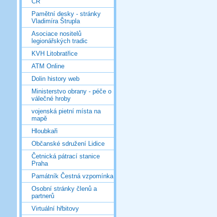
ČR
Pamětní desky - stránky
Vladimíra Štrupla
Asociace nositelů
legionářských tradic
KVH Litobratřice
ATM Online
Dolin history web
Ministerstvo obrany - péče o
válečné hroby
vojenská pietní místa na
mapě
Hloubkaři
Občanské sdružení Lidice
Četnická pátrací stanice
Praha
Památník Čestná vzpomínka
Osobní stránky členů a
partnerů
Virtuální hřbitovy