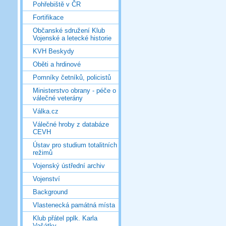
Pohřebiště v ČR
Fortifikace
Občanské sdružení Klub
Vojenské a letecké historie
KVH Beskydy
Oběti a hrdinové
Pomníky četníků, policistů
Ministerstvo obrany - péče o
válečné veterány
Válka.cz
Válečné hroby z databáze
CEVH
Ústav pro studium totalitních
režimů
Vojenský ústřední archiv
Vojenství
Background
Vlastenecká památná místa
Klub přátel pplk. Karla
Vašátky