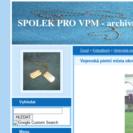
SPOLEK PRO VPM - archivní v
Úvod
»
Fotoalbum
»
Vojenská pi
Vojenská pietní místa okr
Vyhledat
Menu