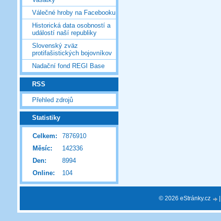
Válečné hroby na Facebooku
Historická data osobností a
událostí naší republiky
Slovenský zväz
protifašistických bojovníkov
Nadační fond REGI Base
RSS
Přehled zdrojů
Statistiky
Celkem:
7876910
Měsíc:
142336
Den:
8994
Online:
104
© 2026 eStránky.cz