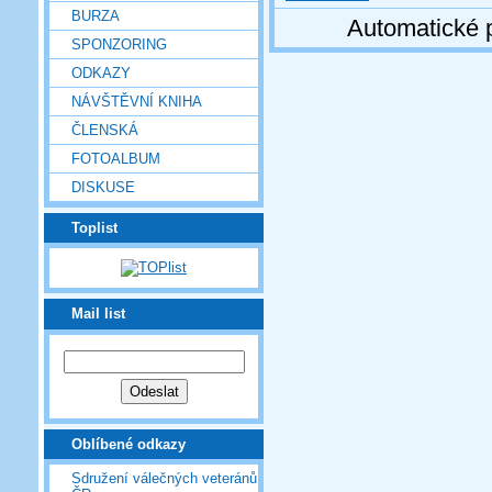
BURZA
Automatické 
SPONZORING
ODKAZY
NÁVŠTĚVNÍ KNIHA
ČLENSKÁ
FOTOALBUM
DISKUSE
Toplist
Mail list
Oblíbené odkazy
Sdružení válečných veteránů