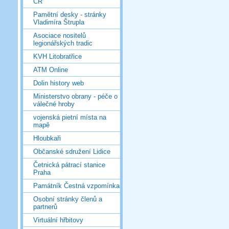
ČR
Pamětní desky - stránky
Vladimíra Štrupla
Asociace nositelů
legionářských tradic
KVH Litobratřice
ATM Online
Dolin history web
Ministerstvo obrany - péče o
válečné hroby
vojenská pietní místa na
mapě
Hloubkaři
Občanské sdružení Lidice
Četnická pátrací stanice
Praha
Památník Čestná vzpomínka
Osobní stránky členů a
partnerů
Virtuální hřbitovy