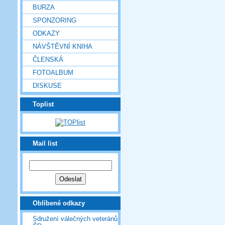
BURZA
SPONZORING
ODKAZY
NÁVŠTĚVNÍ KNIHA
ČLENSKÁ
FOTOALBUM
DISKUSE
Toplist
Mail list
Oblíbené odkazy
Sdružení válečných veteránů