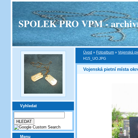
SPOLEK PRO VPM - archivní v
Úvod
»
Fotoalbum
»
Vojenská pi
H15_UO.JPG
Vojenská pietní místa okr
Vyhledat
Menu