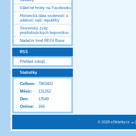
Válečné hroby na Facebooku
Historická data osobností a
událostí naší republiky
Slovenský zväz
protifašistických bojovníkov
Nadační fond REGI Base
RSS
Přehled zdrojů
Statistiky
Celkem:
7863402
Měsíc:
131262
Den:
13540
Online:
166
© 2026 eStránky.cz