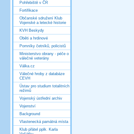
Pohřebiště v ČR
Fortifikace
Občanské sdružení Klub
Vojenské a letecké historie
KVH Beskydy
Oběti a hrdinové
Pomníky četníků, policistů
Ministerstvo obrany - péče o
válečné veterány
Válka.cz
Válečné hroby z databáze
CEVH
Ústav pro studium totalitních
režimů
Vojenský ústřední archiv
Vojenství
Background
Vlastenecká památná místa
Klub přátel pplk. Karla
Vašátky