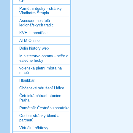
ČR
Pamětní desky - stránky
Vladimíra Štrupla
Asociace nositelů
legionářských tradic
KVH Litobratřice
ATM Online
Dolin history web
Ministerstvo obrany - péče o
válečné hroby
vojenská pietní místa na
mapě
Hloubkaři
Občanské sdružení Lidice
Četnická pátrací stanice
Praha
Památník Čestná vzpomínka
Osobní stránky členů a
partnerů
Virtuální hřbitovy