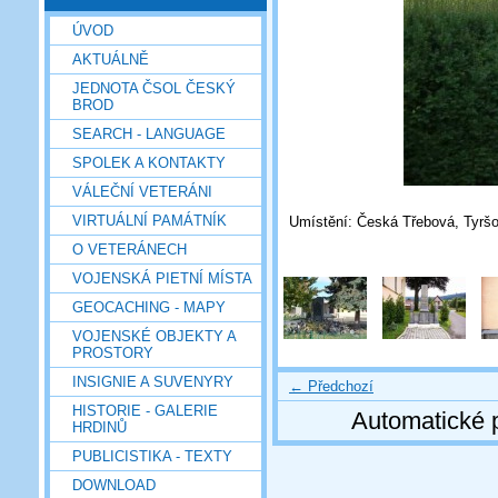
ÚVOD
AKTUÁLNĚ
JEDNOTA ČSOL ČESKÝ
BROD
SEARCH - LANGUAGE
SPOLEK A KONTAKTY
VÁLEČNÍ VETERÁNI
VIRTUÁLNÍ PAMÁTNÍK
Umístění: Česká Třebová, Tyršo
O VETERÁNECH
VOJENSKÁ PIETNÍ MÍSTA
GEOCACHING - MAPY
VOJENSKÉ OBJEKTY A
PROSTORY
INSIGNIE A SUVENYRY
← Předchozí
HISTORIE - GALERIE
Automatické 
HRDINŮ
PUBLICISTIKA - TEXTY
DOWNLOAD