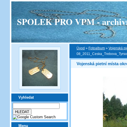
SPOLEK PRO VPM - archivní v
Úvod
»
Fotoalbum
»
Vojenská pi
08_2011_Ceska_Trebova_Tyrso
Vojenská pietní místa okr
Vyhledat
Menu