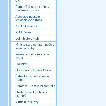
ČR
Pamětní desky - stránky
Vladimíra Štrupla
Asociace nositelů
legionářských tradic
KVH Litobratřice
ATM Online
Dolin history web
Ministerstvo obrany - péče o
válečné hroby
vojenská pietní místa na
mapě
Hloubkaři
Občanské sdružení Lidice
Četnická pátrací stanice
Praha
Památník Čestná vzpomínka
Osobní stránky členů a
partnerů
Virtuální hřbitovy