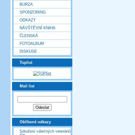
BURZA
SPONZORING
ODKAZY
NÁVŠTĚVNÍ KNIHA
ČLENSKÁ
FOTOALBUM
DISKUSE
Toplist
Mail list
Oblíbené odkazy
Sdružení válečných veteránů