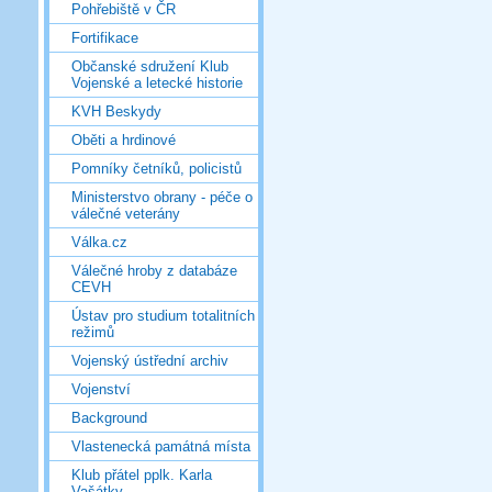
Pohřebiště v ČR
Fortifikace
Občanské sdružení Klub
Vojenské a letecké historie
KVH Beskydy
Oběti a hrdinové
Pomníky četníků, policistů
Ministerstvo obrany - péče o
válečné veterány
Válka.cz
Válečné hroby z databáze
CEVH
Ústav pro studium totalitních
režimů
Vojenský ústřední archiv
Vojenství
Background
Vlastenecká památná místa
Klub přátel pplk. Karla
Vašátky