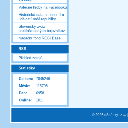
Válečné hroby na Facebooku
Historická data osobností a
událostí naší republiky
Slovenský zväz
protifašistických bojovníkov
Nadační fond REGI Base
RSS
Přehled zdrojů
Statistiky
Celkem:
7845246
Měsíc:
115798
Den:
6958
Online:
101
© 2026 eStránky.cz