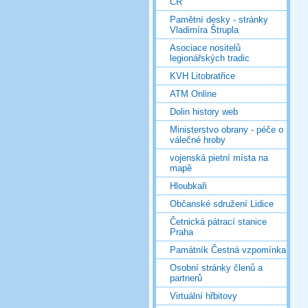
ČR
Pamětní desky - stránky
Vladimíra Štrupla
Asociace nositelů
legionářských tradic
KVH Litobratřice
ATM Online
Dolin history web
Ministerstvo obrany - péče o
válečné hroby
vojenská pietní místa na
mapě
Hloubkaři
Občanské sdružení Lidice
Četnická pátrací stanice
Praha
Památník Čestná vzpomínka
Osobní stránky členů a
partnerů
Virtuální hřbitovy