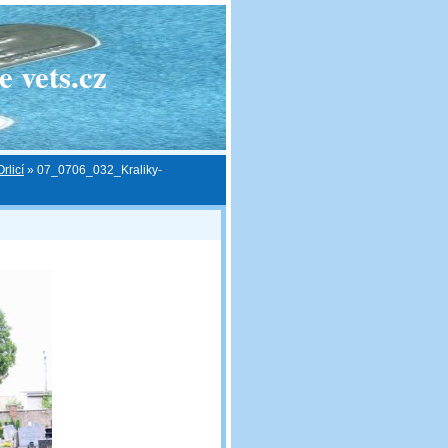
 vets.cz
rlicí
»
07_0706_032_Kraliky-