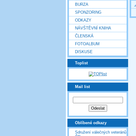
BURZA
SPONZORING
ODKAZY
NÁVŠTĚVNÍ KNIHA
ČLENSKÁ
FOTOALBUM
DISKUSE
Toplist
Mail list
Oblíbené odkazy
Sdružení válečných veteránů