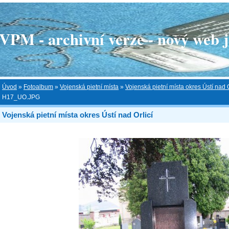
 - archivní verze - nový web je
Úvod
»
Fotoalbum
»
Vojenská pietní místa
»
Vojenská pietní místa okres Ústí nad O
H17_UO.JPG
Vojenská pietní místa okres Ústí nad Orlicí