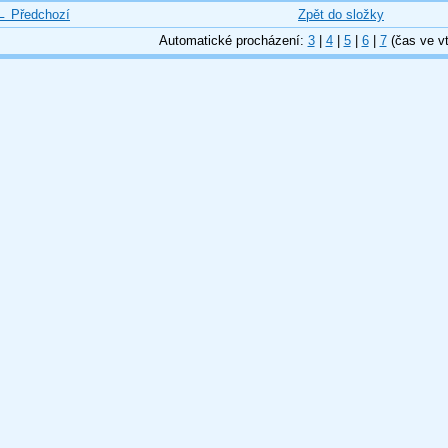
← Předchozí
Zpět do složky
Automatické procházení:
3
|
4
|
5
|
6
|
7
(čas ve vt