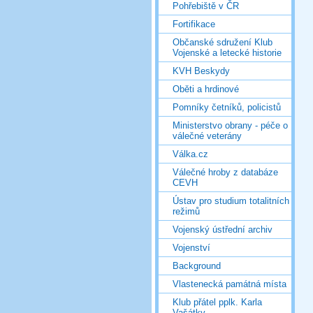
Pohřebiště v ČR
Fortifikace
Občanské sdružení Klub
Vojenské a letecké historie
KVH Beskydy
Oběti a hrdinové
Pomníky četníků, policistů
Ministerstvo obrany - péče o
válečné veterány
Válka.cz
Válečné hroby z databáze
CEVH
Ústav pro studium totalitních
režimů
Vojenský ústřední archiv
Vojenství
Background
Vlastenecká památná místa
Klub přátel pplk. Karla
Vašátky