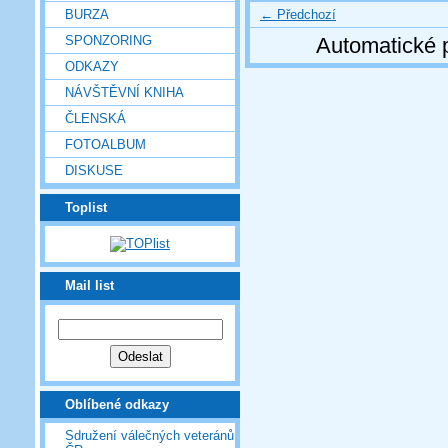
← Předchozí
BURZA
SPONZORING
Automatické 
ODKAZY
NÁVŠTĚVNÍ KNIHA
ČLENSKÁ
FOTOALBUM
DISKUSE
Toplist
Mail list
Oblíbené odkazy
Sdružení válečných veteránů