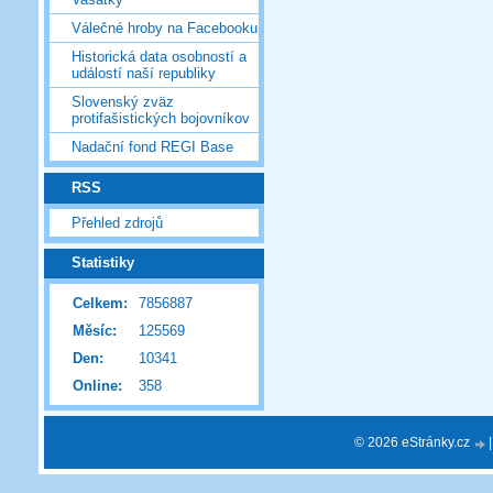
Válečné hroby na Facebooku
Historická data osobností a
událostí naší republiky
Slovenský zväz
protifašistických bojovníkov
Nadační fond REGI Base
RSS
Přehled zdrojů
Statistiky
Celkem:
7856887
Měsíc:
125569
Den:
10341
Online:
358
© 2026 eStránky.cz