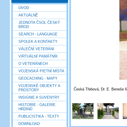
ÚVOD
AKTUÁLNĚ
JEDNOTA ČSOL ČESKÝ
BROD
SEARCH - LANGUAGE
SPOLEK A KONTAKTY
VÁLEČNÍ VETERÁNI
VIRTUÁLNÍ PAMÁTNÍK
O VETERÁNECH
VOJENSKÁ PIETNÍ MÍSTA
GEOCACHING - MAPY
VOJENSKÉ OBJEKTY A
Česká Třebová, Dr. E. Beneše 64
PROSTORY
INSIGNIE A SUVENYRY
HISTORIE - GALERIE
HRDINŮ
PUBLICISTIKA - TEXTY
DOWNLOAD