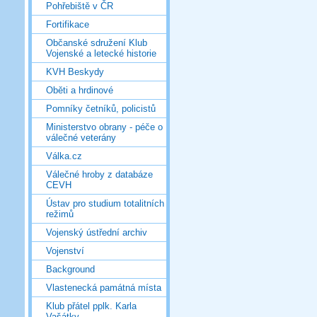
Pohřebiště v ČR
Fortifikace
Občanské sdružení Klub
Vojenské a letecké historie
KVH Beskydy
Oběti a hrdinové
Pomníky četníků, policistů
Ministerstvo obrany - péče o
válečné veterány
Válka.cz
Válečné hroby z databáze
CEVH
Ústav pro studium totalitních
režimů
Vojenský ústřední archiv
Vojenství
Background
Vlastenecká památná místa
Klub přátel pplk. Karla
Vašátky