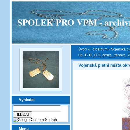
SPOLEK PRO VPM - archivní v
Úvod
»
Fotoalbum
»
Vojenská pi
06_1211_002_ceska_trebova_2
Vojenská pietní místa okr
Vyhledat
Menu