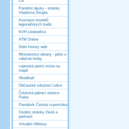
ČR
Pamětní desky - stránky
Vladimíra Štrupla
Asociace nositelů
legionářských tradic
KVH Litobratřice
ATM Online
Dolin history web
Ministerstvo obrany - péče o
válečné hroby
vojenská pietní místa na
mapě
Hloubkaři
Občanské sdružení Lidice
Četnická pátrací stanice
Praha
Památník Čestná vzpomínka
Osobní stránky členů a
partnerů
Virtuální hřbitovy