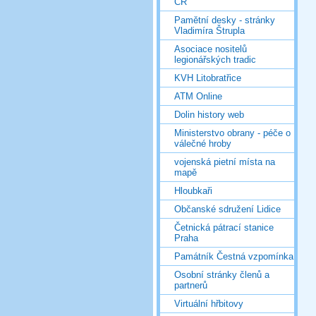
ČR
Pamětní desky - stránky
Vladimíra Štrupla
Asociace nositelů
legionářských tradic
KVH Litobratřice
ATM Online
Dolin history web
Ministerstvo obrany - péče o
válečné hroby
vojenská pietní místa na
mapě
Hloubkaři
Občanské sdružení Lidice
Četnická pátrací stanice
Praha
Památník Čestná vzpomínka
Osobní stránky členů a
partnerů
Virtuální hřbitovy