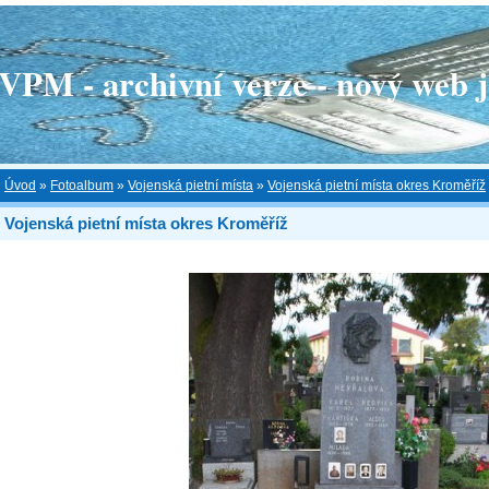
 - archivní verze - nový web je
Úvod
»
Fotoalbum
»
Vojenská pietní místa
»
Vojenská pietní místa okres Kroměříž
Vojenská pietní místa okres Kroměříž