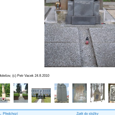
olešov, (c) Petr Vacek 24.8.2010
← Předchozí
Zpět do složky