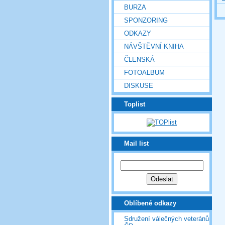
BURZA
SPONZORING
ODKAZY
NÁVŠTĚVNÍ KNIHA
ČLENSKÁ
FOTOALBUM
DISKUSE
Toplist
Mail list
Oblíbené odkazy
Sdružení válečných veteránů