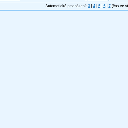
Automatické procházení:
3
|
4
|
5
|
6
|
7
(čas ve vt