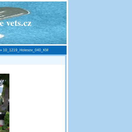
 vets.cz
»
10_1219_Holesov_040_KM