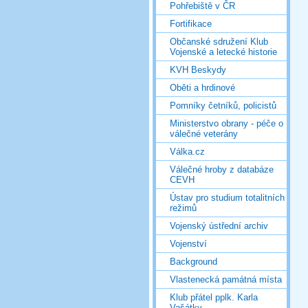
Pohřebiště v ČR
Fortifikace
Občanské sdružení Klub
Vojenské a letecké historie
KVH Beskydy
Oběti a hrdinové
Pomníky četníků, policistů
Ministerstvo obrany - péče o
válečné veterány
Válka.cz
Válečné hroby z databáze
CEVH
Ústav pro studium totalitních
režimů
Vojenský ústřední archiv
Vojenství
Background
Vlastenecká památná místa
Klub přátel pplk. Karla
Vašátky