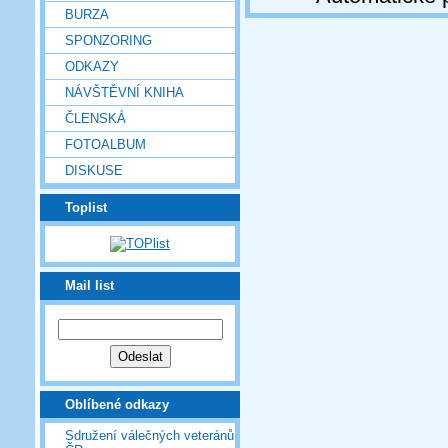
BURZA
SPONZORING
ODKAZY
NÁVŠTĚVNÍ KNIHA
ČLENSKÁ
FOTOALBUM
DISKUSE
Toplist
Mail list
Oblíbené odkazy
Sdružení válečných veteránů