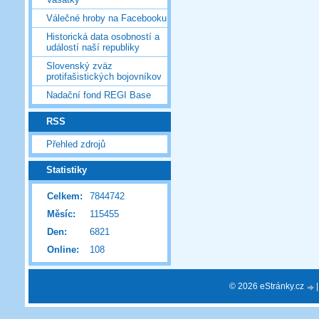
Válečné hroby na Facebooku
Historická data osobností a
událostí naší republiky
Slovenský zväz
protifašistických bojovníkov
Nadační fond REGI Base
RSS
Přehled zdrojů
Statistiky
Celkem:
7844742
Měsíc:
115455
Den:
6821
Online:
108
© 2026 eStránky.cz