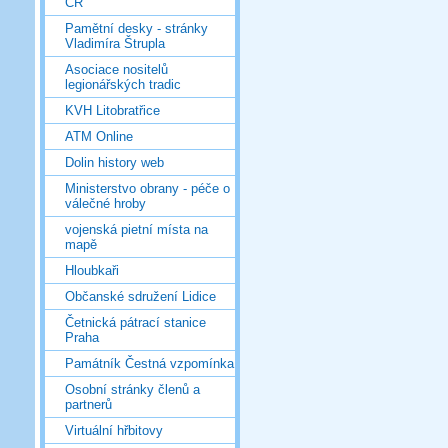
ČR
Pamětní desky - stránky
Vladimíra Štrupla
Asociace nositelů
legionářských tradic
KVH Litobratřice
ATM Online
Dolin history web
Ministerstvo obrany - péče o
válečné hroby
vojenská pietní místa na
mapě
Hloubkaři
Občanské sdružení Lidice
Četnická pátrací stanice
Praha
Památník Čestná vzpomínka
Osobní stránky členů a
partnerů
Virtuální hřbitovy