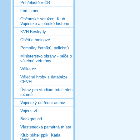
Pohřebiště v ČR
Fortifikace
Občanské sdružení Klub
Vojenské a letecké historie
KVH Beskydy
Oběti a hrdinové
Pomníky četníků, policistů
Ministerstvo obrany - péče o
válečné veterány
Válka.cz
Válečné hroby z databáze
CEVH
Ústav pro studium totalitních
režimů
Vojenský ústřední archiv
Vojenství
Background
Vlastenecká památná místa
Klub přátel pplk. Karla
Vašátky