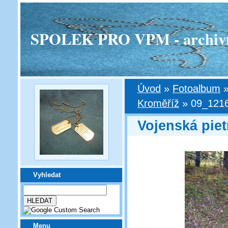
SPOLEK PRO VPM - archivní v
Úvod
»
Fotoalbum
Kroměříž
»
09_1216
Vojenská piet
Vyhledat
Menu