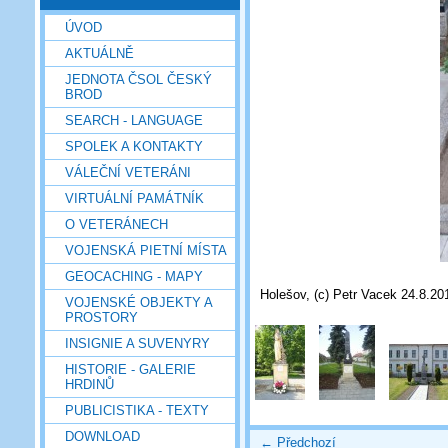
ÚVOD
AKTUÁLNĚ
JEDNOTA ČSOL ČESKÝ
BROD
SEARCH - LANGUAGE
SPOLEK A KONTAKTY
VÁLEČNÍ VETERÁNI
VIRTUÁLNÍ PAMÁTNÍK
O VETERÁNECH
VOJENSKÁ PIETNÍ MÍSTA
GEOCACHING - MAPY
Holešov, (c) Petr Vacek 24.8.20
VOJENSKÉ OBJEKTY A
PROSTORY
INSIGNIE A SUVENYRY
HISTORIE - GALERIE
HRDINŮ
PUBLICISTIKA - TEXTY
DOWNLOAD
← Předchozí