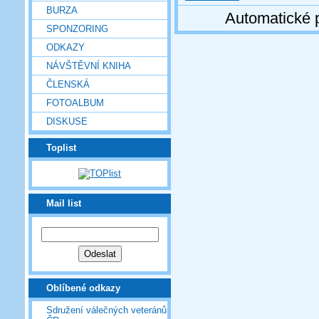
BURZA
Automatické 
SPONZORING
ODKAZY
NÁVŠTĚVNÍ KNIHA
ČLENSKÁ
FOTOALBUM
DISKUSE
Toplist
Mail list
Oblíbené odkazy
Sdružení válečných veteránů