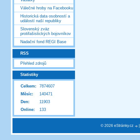
Válečné hroby na Facebooku
Historická data osobností a
událostí naší republiky
Slovenský zväz
protifašistických bojovníkov
Nadační fond REGI Base
RSS
Přehled zdrojů
Statistiky
Celkem:
7874607
Měsíc:
140471
Den:
11903
Online:
133
© 2026 eStránky.cz