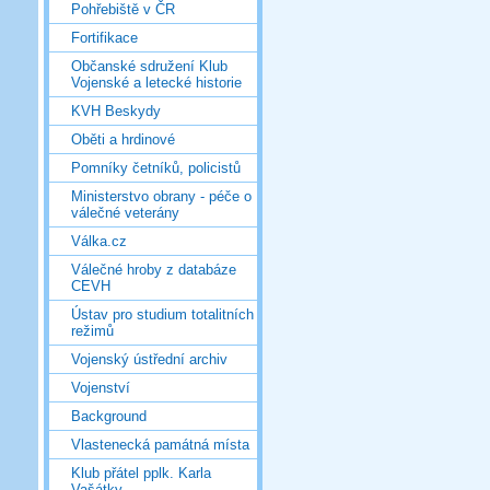
Pohřebiště v ČR
Fortifikace
Občanské sdružení Klub
Vojenské a letecké historie
KVH Beskydy
Oběti a hrdinové
Pomníky četníků, policistů
Ministerstvo obrany - péče o
válečné veterány
Válka.cz
Válečné hroby z databáze
CEVH
Ústav pro studium totalitních
režimů
Vojenský ústřední archiv
Vojenství
Background
Vlastenecká památná místa
Klub přátel pplk. Karla
Vašátky