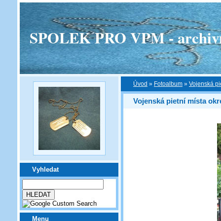
SPOLEK PRO VPM - archivní v
Úvod
»
Fotoalbum
»
Vojenská pi
Vojenská pietní místa ok
Vyhledat
Menu