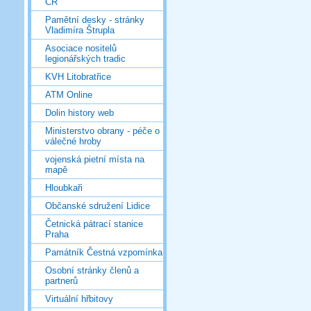
ČR
Pamětní desky - stránky
Vladimíra Štrupla
Asociace nositelů
legionářských tradic
KVH Litobratřice
ATM Online
Dolin history web
Ministerstvo obrany - péče o
válečné hroby
vojenská pietní místa na
mapě
Hloubkaři
Občanské sdružení Lidice
Četnická pátrací stanice
Praha
Památník Čestná vzpomínka
Osobní stránky členů a
partnerů
Virtuální hřbitovy