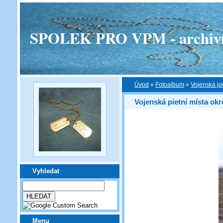
SPOLEK PRO VPM - archivní v
Úvod
»
Fotoalbum
»
Vojenská pi
Vojenská pietní místa ok
Vyhledat
Menu