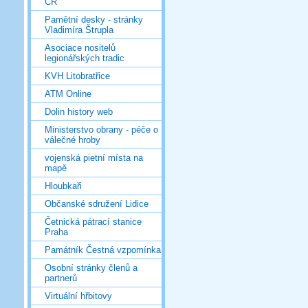
ČR
Pamětní desky - stránky
Vladimíra Štrupla
Asociace nositelů
legionářských tradic
KVH Litobratřice
ATM Online
Dolin history web
Ministerstvo obrany - péče o
válečné hroby
vojenská pietní místa na
mapě
Hloubkaři
Občanské sdružení Lidice
Četnická pátrací stanice
Praha
Památník Čestná vzpomínka
Osobní stránky členů a
partnerů
Virtuální hřbitovy