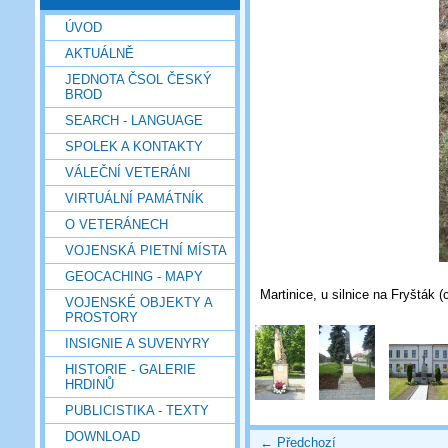
ÚVOD
AKTUÁLNĚ
JEDNOTA ČSOL ČESKÝ
BROD
SEARCH - LANGUAGE
SPOLEK A KONTAKTY
VÁLEČNÍ VETERÁNI
VIRTUÁLNÍ PAMÁTNÍK
O VETERÁNECH
VOJENSKÁ PIETNÍ MÍSTA
GEOCACHING - MAPY
Martinice, u silnice na Fryšták 
VOJENSKÉ OBJEKTY A
PROSTORY
INSIGNIE A SUVENYRY
HISTORIE - GALERIE
HRDINŮ
PUBLICISTIKA - TEXTY
DOWNLOAD
← Předchozí