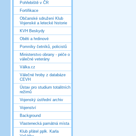
Pohřebiště v ČR
Fortifikace
Občanské sdružení Klub
Vojenské a letecké historie
KVH Beskydy
Oběti a hrdinové
Pomníky četníků, policistů
Ministerstvo obrany - péče o
válečné veterány
Válka.cz
Válečné hroby z databáze
CEVH
Ústav pro studium totalitních
režimů
Vojenský ústřední archiv
Vojenství
Background
Vlastenecká památná místa
Klub přátel pplk. Karla
Vašátky