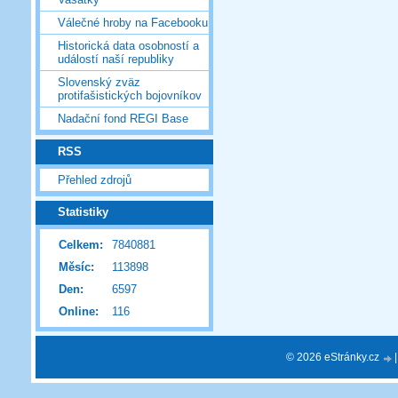
Válečné hroby na Facebooku
Historická data osobností a
událostí naší republiky
Slovenský zväz
protifašistických bojovníkov
Nadační fond REGI Base
RSS
Přehled zdrojů
Statistiky
Celkem:
7840881
Měsíc:
113898
Den:
6597
Online:
116
© 2026 eStránky.cz