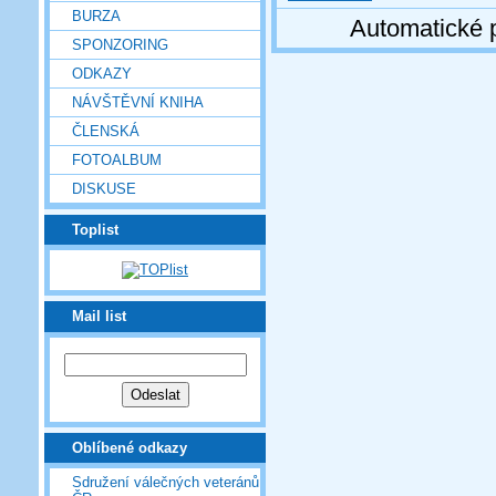
BURZA
Automatické 
SPONZORING
ODKAZY
NÁVŠTĚVNÍ KNIHA
ČLENSKÁ
FOTOALBUM
DISKUSE
Toplist
Mail list
Oblíbené odkazy
Sdružení válečných veteránů