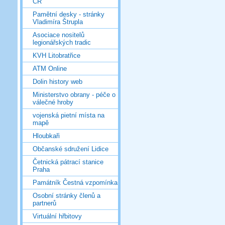
ČR
Pamětní desky - stránky
Vladimíra Štrupla
Asociace nositelů
legionářských tradic
KVH Litobratřice
ATM Online
Dolin history web
Ministerstvo obrany - péče o
válečné hroby
vojenská pietní místa na
mapě
Hloubkaři
Občanské sdružení Lidice
Četnická pátrací stanice
Praha
Památník Čestná vzpomínka
Osobní stránky členů a
partnerů
Virtuální hřbitovy