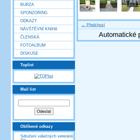
BURZA
SPONZORING
ODKAZY
← Předchozí
NÁVŠTĚVNÍ KNIHA
Automatické 
ČLENSKÁ
FOTOALBUM
DISKUSE
Toplist
Mail list
Oblíbené odkazy
Sdružení válečných veteránů