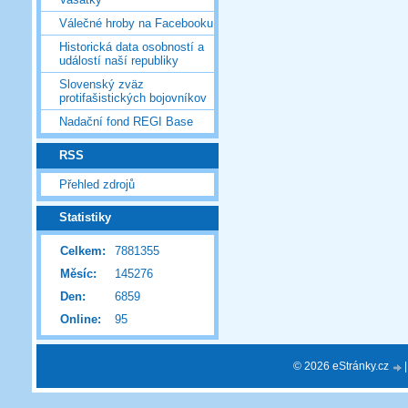
Válečné hroby na Facebooku
Historická data osobností a
událostí naší republiky
Slovenský zväz
protifašistických bojovníkov
Nadační fond REGI Base
RSS
Přehled zdrojů
Statistiky
Celkem:
7881355
Měsíc:
145276
Den:
6859
Online:
95
© 2026 eStránky.cz