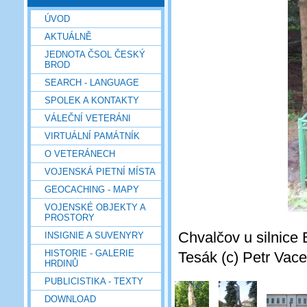
ÚVOD
AKTUÁLNĚ
JEDNOTA ČSOL ČESKÝ
BROD
SEARCH - LANGUAGE
SPOLEK A KONTAKTY
VÁLEČNÍ VETERÁNI
VIRTUÁLNÍ PAMÁTNÍK
O VETERÁNECH
VOJENSKÁ PIETNÍ MÍSTA
GEOCACHING - MAPY
VOJENSKÉ OBJEKTY A
PROSTORY
Chvalčov u silnice 
INSIGNIE A SUVENYRY
HISTORIE - GALERIE
Tesák (c) Petr Vace
HRDINŮ
PUBLICISTIKA - TEXTY
DOWNLOAD