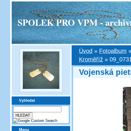
SPOLEK PRO VPM - archivní v
Úvod
»
Fotoalbum
Kroměříž
»
09_073
Vojenská piet
Vyhledat
Menu