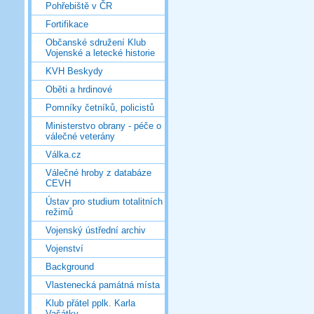
Pohřebiště v ČR
Fortifikace
Občanské sdružení Klub
Vojenské a letecké historie
KVH Beskydy
Oběti a hrdinové
Pomníky četníků, policistů
Ministerstvo obrany - péče o
válečné veterány
Válka.cz
Válečné hroby z databáze
CEVH
Ústav pro studium totalitních
režimů
Vojenský ústřední archiv
Vojenství
Background
Vlastenecká památná místa
Klub přátel pplk. Karla
Vašátky