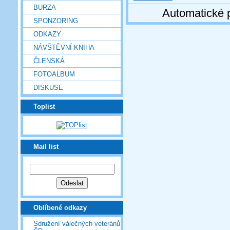
BURZA
Automatické 
SPONZORING
ODKAZY
NÁVŠTĚVNÍ KNIHA
ČLENSKÁ
FOTOALBUM
DISKUSE
Toplist
Mail list
Oblíbené odkazy
Sdružení válečných veteránů