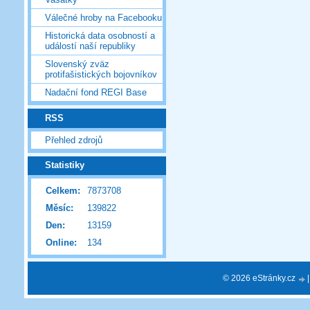
Válečné hroby na Facebooku
Historická data osobností a
událostí naší republiky
Slovenský zväz
protifašistických bojovníkov
Nadační fond REGI Base
RSS
Přehled zdrojů
Statistiky
Celkem:
7873708
Měsíc:
139822
Den:
13159
Online:
134
© 2026 eStránky.cz