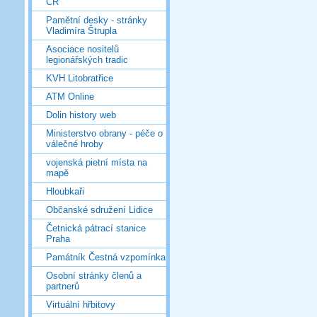
ČR
Pamětní desky - stránky
Vladimíra Štrupla
Asociace nositelů
legionářských tradic
KVH Litobratřice
ATM Online
Dolin history web
Ministerstvo obrany - péče o
válečné hroby
vojenská pietní místa na
mapě
Hloubkaři
Občanské sdružení Lidice
Četnická pátrací stanice
Praha
Památník Čestná vzpomínka
Osobní stránky členů a
partnerů
Virtuální hřbitovy