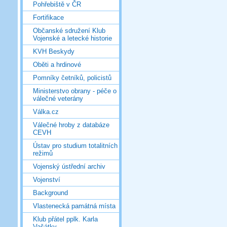
Pohřebiště v ČR
Fortifikace
Občanské sdružení Klub
Vojenské a letecké historie
KVH Beskydy
Oběti a hrdinové
Pomníky četníků, policistů
Ministerstvo obrany - péče o
válečné veterány
Válka.cz
Válečné hroby z databáze
CEVH
Ústav pro studium totalitních
režimů
Vojenský ústřední archiv
Vojenství
Background
Vlastenecká památná místa
Klub přátel pplk. Karla
Vašátky