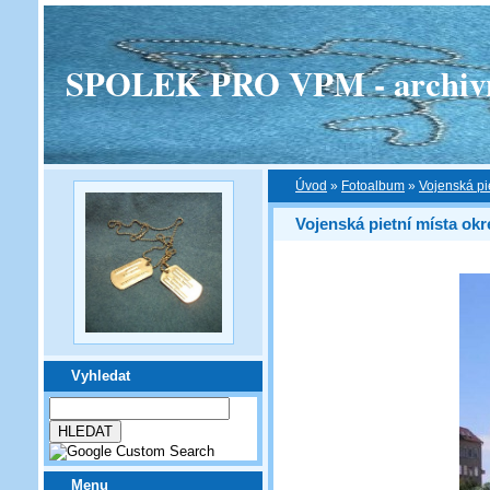
SPOLEK PRO VPM - archivní v
Úvod
»
Fotoalbum
»
Vojenská pi
Vojenská pietní místa ok
Vyhledat
Menu