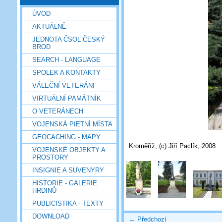
ÚVOD
AKTUÁLNĚ
JEDNOTA ČSOL ČESKÝ
BROD
SEARCH - LANGUAGE
SPOLEK A KONTAKTY
VÁLEČNÍ VETERÁNI
VIRTUÁLNÍ PAMÁTNÍK
O VETERÁNECH
VOJENSKÁ PIETNÍ MÍSTA
GEOCACHING - MAPY
Kroměříž, (c) Jiří Paclík, 2008
VOJENSKÉ OBJEKTY A
PROSTORY
INSIGNIE A SUVENYRY
HISTORIE - GALERIE
HRDINŮ
PUBLICISTIKA - TEXTY
DOWNLOAD
← Předchozí