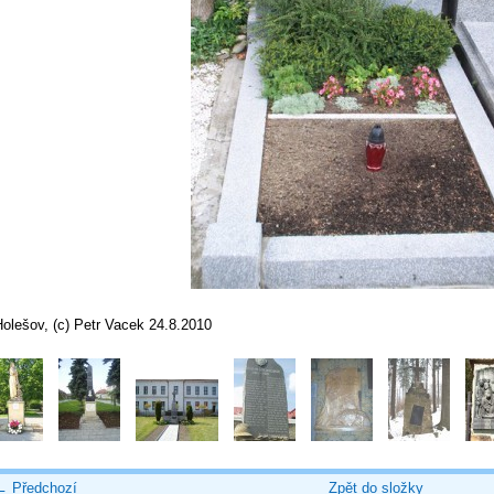
olešov, (c) Petr Vacek 24.8.2010
← Předchozí
Zpět do složky