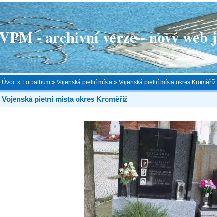
 - archivní verze - nový web je
Úvod
»
Fotoalbum
»
Vojenská pietní místa
»
Vojenská pietní místa okres Kroměříž
Vojenská pietní místa okres Kroměříž