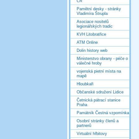
ČR
Pamětní desky - stránky
Vladimíra Štrupla
Asociace nositelů
legionářských tradic
KVH Litobratřice
ATM Online
Dolin history web
Ministerstvo obrany - péče o
válečné hroby
vojenská pietní místa na
mapě
Hloubkaři
Občanské sdružení Lidice
Četnická pátrací stanice
Praha
Památník Čestná vzpomínka
Osobní stránky členů a
partnerů
Virtuální hřbitovy