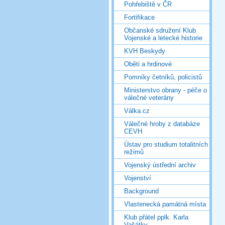
Pohřebiště v ČR
Fortifikace
Občanské sdružení Klub
Vojenské a letecké historie
KVH Beskydy
Oběti a hrdinové
Pomníky četníků, policistů
Ministerstvo obrany - péče o
válečné veterány
Válka.cz
Válečné hroby z databáze
CEVH
Ústav pro studium totalitních
režimů
Vojenský ústřední archiv
Vojenství
Background
Vlastenecká památná místa
Klub přátel pplk. Karla
Vašátky