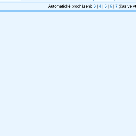
Automatické procházení:
3
|
4
|
5
|
6
|
7
(čas ve vt