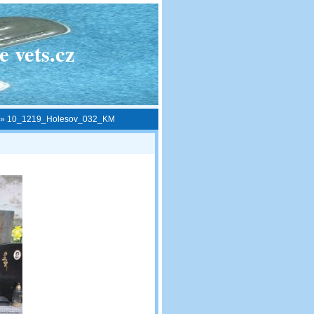
 vets.cz
»
10_1219_Holesov_032_KM