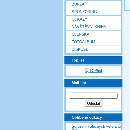
BURZA
SPONZORING
ODKAZY
NÁVŠTĚVNÍ KNIHA
ČLENSKÁ
FOTOALBUM
DISKUSE
Toplist
Mail list
Oblíbené odkazy
Sdružení válečných veteránů