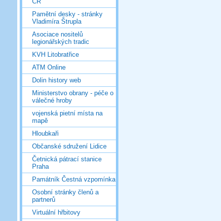
ČR
Pamětní desky - stránky
Vladimíra Štrupla
Asociace nositelů
legionářských tradic
KVH Litobratřice
ATM Online
Dolin history web
Ministerstvo obrany - péče o
válečné hroby
vojenská pietní místa na
mapě
Hloubkaři
Občanské sdružení Lidice
Četnická pátrací stanice
Praha
Památník Čestná vzpomínka
Osobní stránky členů a
partnerů
Virtuální hřbitovy