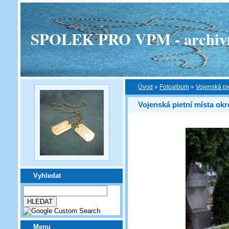
SPOLEK PRO VPM - archivní v
Úvod
»
Fotoalbum
»
Vojenská pi
Vojenská pietní místa ok
Vyhledat
Menu