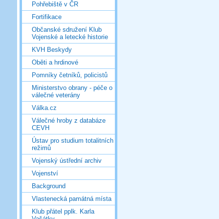
Pohřebiště v ČR
Fortifikace
Občanské sdružení Klub
Vojenské a letecké historie
KVH Beskydy
Oběti a hrdinové
Pomníky četníků, policistů
Ministerstvo obrany - péče o
válečné veterány
Válka.cz
Válečné hroby z databáze
CEVH
Ústav pro studium totalitních
režimů
Vojenský ústřední archiv
Vojenství
Background
Vlastenecká památná místa
Klub přátel pplk. Karla
Vašátky