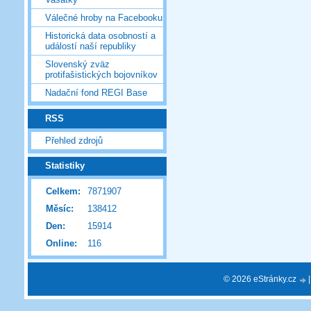
Válečné hroby na Facebooku
Historická data osobností a
událostí naší republiky
Slovenský zväz
protifašistických bojovníkov
Nadační fond REGI Base
RSS
Přehled zdrojů
Statistiky
Celkem:
7871907
Měsíc:
138412
Den:
15914
Online:
116
© 2026 eStránky.cz