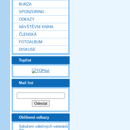
BURZA
SPONZORING
ODKAZY
NÁVŠTĚVNÍ KNIHA
ČLENSKÁ
FOTOALBUM
DISKUSE
Toplist
Mail list
Oblíbené odkazy
Sdružení válečných veteránů