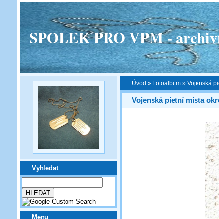
SPOLEK PRO VPM - archivní v
Úvod
»
Fotoalbum
»
Vojenská pi
Vojenská pietní místa ok
Vyhledat
Menu