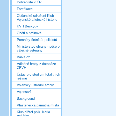
Pohřebiště v ČR
Fortifikace
Občanské sdružení Klub
Vojenské a letecké historie
KVH Beskydy
Oběti a hrdinové
Pomníky četníků, policistů
Ministerstvo obrany - péče o
válečné veterány
Válka.cz
Válečné hroby z databáze
CEVH
Ústav pro studium totalitních
režimů
Vojenský ústřední archiv
Vojenství
Background
Vlastenecká památná místa
Klub přátel pplk. Karla
Vašátky