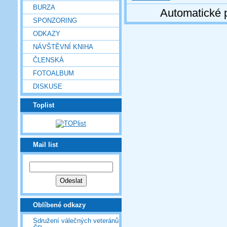
BURZA
Automatické 
SPONZORING
ODKAZY
NÁVŠTĚVNÍ KNIHA
ČLENSKÁ
FOTOALBUM
DISKUSE
Toplist
Mail list
Oblíbené odkazy
Sdružení válečných veteránů