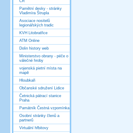
ČR
Pamětní desky - stránky
Vladimíra Štrupla
Asociace nositelů
legionářských tradic
KVH Litobratřice
ATM Online
Dolin history web
Ministerstvo obrany - péče o
válečné hroby
vojenská pietní místa na
mapě
Hloubkaři
Občanské sdružení Lidice
Četnická pátrací stanice
Praha
Památník Čestná vzpomínka
Osobní stránky členů a
partnerů
Virtuální hřbitovy