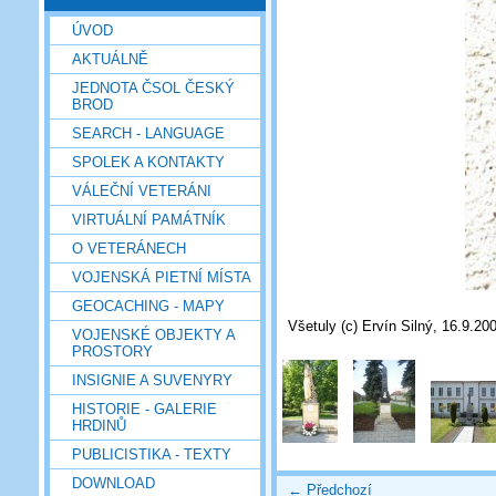
ÚVOD
AKTUÁLNĚ
JEDNOTA ČSOL ČESKÝ
BROD
SEARCH - LANGUAGE
SPOLEK A KONTAKTY
VÁLEČNÍ VETERÁNI
VIRTUÁLNÍ PAMÁTNÍK
O VETERÁNECH
VOJENSKÁ PIETNÍ MÍSTA
GEOCACHING - MAPY
Všetuly (c) Ervín Silný, 16.9.20
VOJENSKÉ OBJEKTY A
PROSTORY
INSIGNIE A SUVENYRY
HISTORIE - GALERIE
HRDINŮ
PUBLICISTIKA - TEXTY
DOWNLOAD
← Předchozí