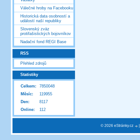
Válečné hroby na Facebooku
Historická data osobností a
událostí naší republiky
Slovenský zväz
protifašistických bojovníkov
Nadační fond REGI Base
RSS
Přehled zdrojů
Statistiky
Celkem:
7850048
Měsíc:
119955
Den:
8117
Online:
112
© 2026 eStránky.cz