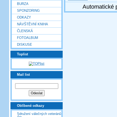
BURZA
Automatické 
SPONZORING
ODKAZY
NÁVŠTĚVNÍ KNIHA
ČLENSKÁ
FOTOALBUM
DISKUSE
Toplist
Mail list
Oblíbené odkazy
Sdružení válečných veteránů