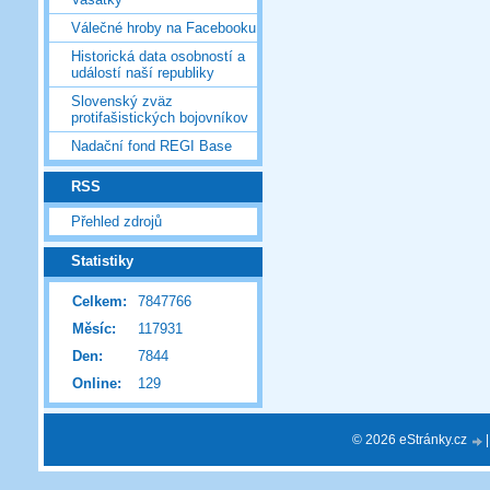
Válečné hroby na Facebooku
Historická data osobností a
událostí naší republiky
Slovenský zväz
protifašistických bojovníkov
Nadační fond REGI Base
RSS
Přehled zdrojů
Statistiky
Celkem:
7847766
Měsíc:
117931
Den:
7844
Online:
129
© 2026 eStránky.cz