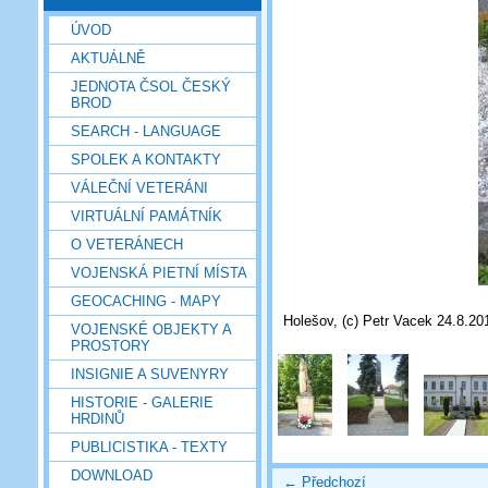
ÚVOD
AKTUÁLNĚ
JEDNOTA ČSOL ČESKÝ
BROD
SEARCH - LANGUAGE
SPOLEK A KONTAKTY
VÁLEČNÍ VETERÁNI
VIRTUÁLNÍ PAMÁTNÍK
O VETERÁNECH
VOJENSKÁ PIETNÍ MÍSTA
GEOCACHING - MAPY
Holešov, (c) Petr Vacek 24.8.20
VOJENSKÉ OBJEKTY A
PROSTORY
INSIGNIE A SUVENYRY
HISTORIE - GALERIE
HRDINŮ
PUBLICISTIKA - TEXTY
DOWNLOAD
← Předchozí