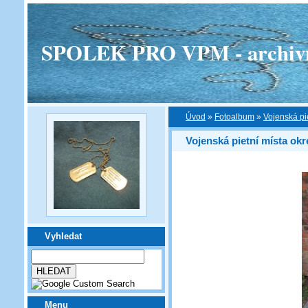
SPOLEK PRO VPM - archivní v
Úvod
»
Fotoalbum
»
Vojenská pi
Vojenská pietní místa ok
Vyhledat
Menu