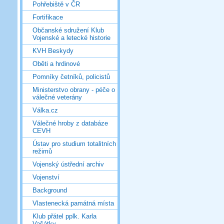
Pohřebiště v ČR
Fortifikace
Občanské sdružení Klub
Vojenské a letecké historie
KVH Beskydy
Oběti a hrdinové
Pomníky četníků, policistů
Ministerstvo obrany - péče o
válečné veterány
Válka.cz
Válečné hroby z databáze
CEVH
Ústav pro studium totalitních
režimů
Vojenský ústřední archiv
Vojenství
Background
Vlastenecká památná místa
Klub přátel pplk. Karla
Vašátky