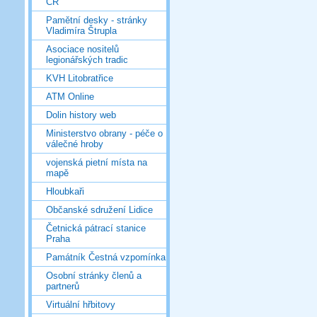
ČR
Pamětní desky - stránky
Vladimíra Štrupla
Asociace nositelů
legionářských tradic
KVH Litobratřice
ATM Online
Dolin history web
Ministerstvo obrany - péče o
válečné hroby
vojenská pietní místa na
mapě
Hloubkaři
Občanské sdružení Lidice
Četnická pátrací stanice
Praha
Památník Čestná vzpomínka
Osobní stránky členů a
partnerů
Virtuální hřbitovy