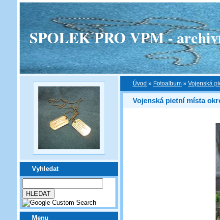
SPOLEK PRO VPM - archivní v
Úvod
»
Fotoalbum
»
Vojenská pi
Vojenská pietní místa ok
Vyhledat
Menu