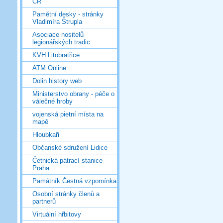
ČR
Pamětní desky - stránky
Vladimíra Štrupla
Asociace nositelů
legionářských tradic
KVH Litobratřice
ATM Online
Dolin history web
Ministerstvo obrany - péče o
válečné hroby
vojenská pietní místa na
mapě
Hloubkaři
Občanské sdružení Lidice
Četnická pátrací stanice
Praha
Památník Čestná vzpomínka
Osobní stránky členů a
partnerů
Virtuální hřbitovy