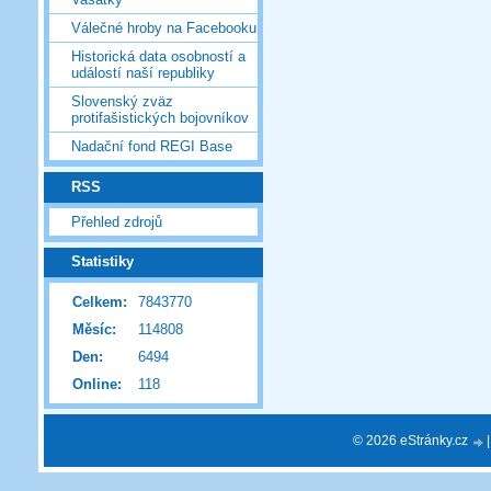
Válečné hroby na Facebooku
Historická data osobností a
událostí naší republiky
Slovenský zväz
protifašistických bojovníkov
Nadační fond REGI Base
RSS
Přehled zdrojů
Statistiky
Celkem:
7843770
Měsíc:
114808
Den:
6494
Online:
118
© 2026 eStránky.cz