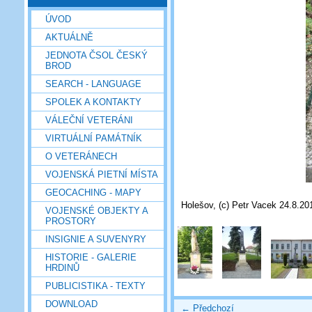
ÚVOD
AKTUÁLNĚ
JEDNOTA ČSOL ČESKÝ
BROD
SEARCH - LANGUAGE
SPOLEK A KONTAKTY
VÁLEČNÍ VETERÁNI
VIRTUÁLNÍ PAMÁTNÍK
O VETERÁNECH
VOJENSKÁ PIETNÍ MÍSTA
GEOCACHING - MAPY
Holešov, (c) Petr Vacek 24.8.20
VOJENSKÉ OBJEKTY A
PROSTORY
INSIGNIE A SUVENYRY
HISTORIE - GALERIE
HRDINŮ
PUBLICISTIKA - TEXTY
DOWNLOAD
← Předchozí