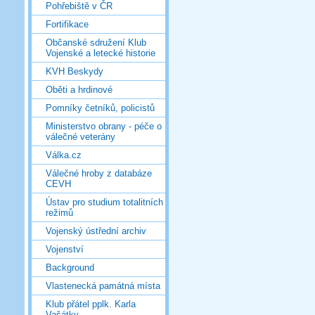
Pohřebiště v ČR
Fortifikace
Občanské sdružení Klub
Vojenské a letecké historie
KVH Beskydy
Oběti a hrdinové
Pomníky četníků, policistů
Ministerstvo obrany - péče o
válečné veterány
Válka.cz
Válečné hroby z databáze
CEVH
Ústav pro studium totalitních
režimů
Vojenský ústřední archiv
Vojenství
Background
Vlastenecká památná místa
Klub přátel pplk. Karla
Vašátky