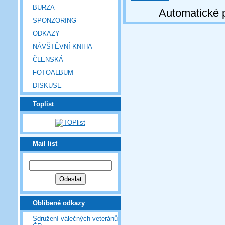
BURZA
Automatické 
SPONZORING
ODKAZY
NÁVŠTĚVNÍ KNIHA
ČLENSKÁ
FOTOALBUM
DISKUSE
Toplist
Mail list
Oblíbené odkazy
Sdružení válečných veteránů