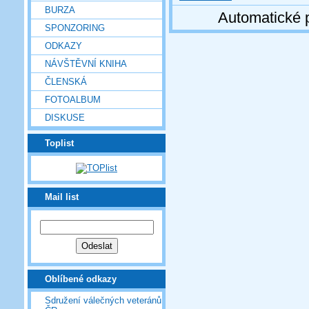
BURZA
Automatické 
SPONZORING
ODKAZY
NÁVŠTĚVNÍ KNIHA
ČLENSKÁ
FOTOALBUM
DISKUSE
Toplist
Mail list
Oblíbené odkazy
Sdružení válečných veteránů