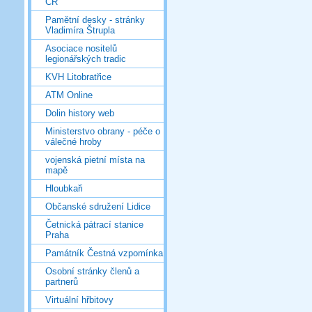
ČR
Pamětní desky - stránky
Vladimíra Štrupla
Asociace nositelů
legionářských tradic
KVH Litobratřice
ATM Online
Dolin history web
Ministerstvo obrany - péče o
válečné hroby
vojenská pietní místa na
mapě
Hloubkaři
Občanské sdružení Lidice
Četnická pátrací stanice
Praha
Památník Čestná vzpomínka
Osobní stránky členů a
partnerů
Virtuální hřbitovy