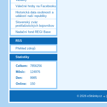
Válečné hroby na Facebooku
Historická data osobností a
událostí naší republiky
Slovenský zväz
protifašistických bojovníkov
Nadační fond REGI Base
RSS
Přehled zdrojů
Statistiky
Celkem:
7856256
Měsíc:
124976
Den:
9985
Online:
150
© 2026 eStránky.cz