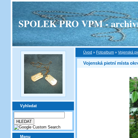
SPOLEK PRO VPM - archivní v
Úvod
»
Fotoalbum
»
Vojenská pi
Vojenská pietní místa ok
Vyhledat
Menu