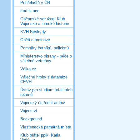
Pohřebiště v ČR
Fortifikace
Občanské sdružení Klub
Vojenské a letecké historie
KVH Beskydy
Oběti a hrdinové
Pomníky četníků, policistů
Ministerstvo obrany - péče o
válečné veterány
Válka.cz
Válečné hroby z databáze
CEVH
Ústav pro studium totalitních
režimů
Vojenský ústřední archiv
Vojenství
Background
Vlastenecká památná místa
Klub přátel pplk. Karla
Vašátky