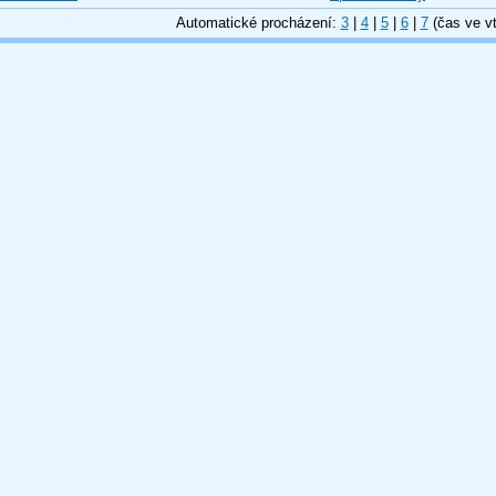
Automatické procházení:
3
|
4
|
5
|
6
|
7
(čas ve vt