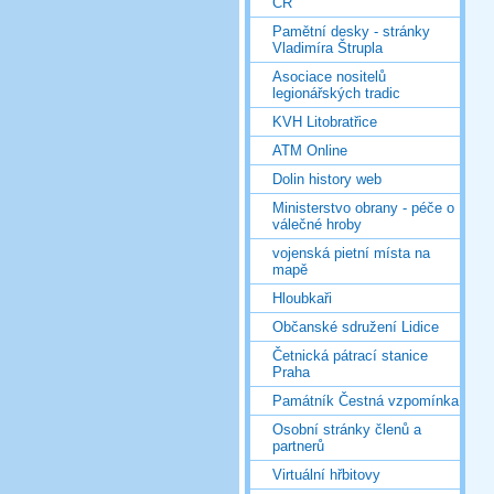
ČR
Pamětní desky - stránky
Vladimíra Štrupla
Asociace nositelů
legionářských tradic
KVH Litobratřice
ATM Online
Dolin history web
Ministerstvo obrany - péče o
válečné hroby
vojenská pietní místa na
mapě
Hloubkaři
Občanské sdružení Lidice
Četnická pátrací stanice
Praha
Památník Čestná vzpomínka
Osobní stránky členů a
partnerů
Virtuální hřbitovy