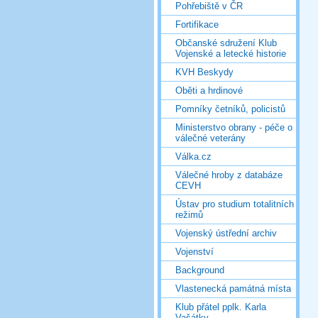
Pohřebiště v ČR
Fortifikace
Občanské sdružení Klub
Vojenské a letecké historie
KVH Beskydy
Oběti a hrdinové
Pomníky četníků, policistů
Ministerstvo obrany - péče o
válečné veterány
Válka.cz
Válečné hroby z databáze
CEVH
Ústav pro studium totalitních
režimů
Vojenský ústřední archiv
Vojenství
Background
Vlastenecká památná místa
Klub přátel pplk. Karla
Vašátky