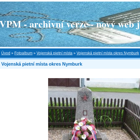
 - archivní verze - nový web je
Úvod
»
Fotoalbum
»
Vojenská pietní místa
»
Vojenská pietní místa okres Nymburk
Vojenská pietní místa okres Nymburk