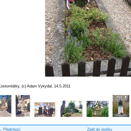
Kostomlátky, (c) Adam Vykydal, 14.5.2011
← Předchozí
Zpět do složky