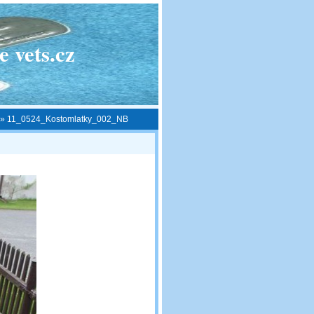
 vets.cz
»
11_0524_Kostomlatky_002_NB