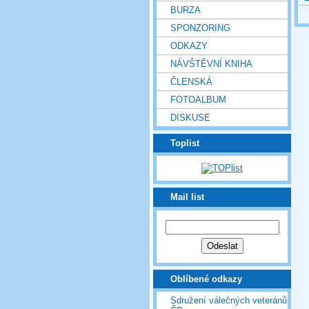
BURZA
SPONZORING
ODKAZY
NÁVŠTĚVNÍ KNIHA
ČLENSKÁ
FOTOALBUM
DISKUSE
Toplist
Mail list
Oblíbené odkazy
Sdružení válečných veteránů