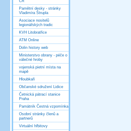
ČR
Pamětní desky - stránky
Vladimíra Štrupla
Asociace nositelů
legionářských tradic
KVH Litobratřice
ATM Online
Dolin history web
Ministerstvo obrany - péče o
válečné hroby
vojenská pietní místa na
mapě
Hloubkaři
Občanské sdružení Lidice
Četnická pátrací stanice
Praha
Památník Čestná vzpomínka
Osobní stránky členů a
partnerů
Virtuální hřbitovy