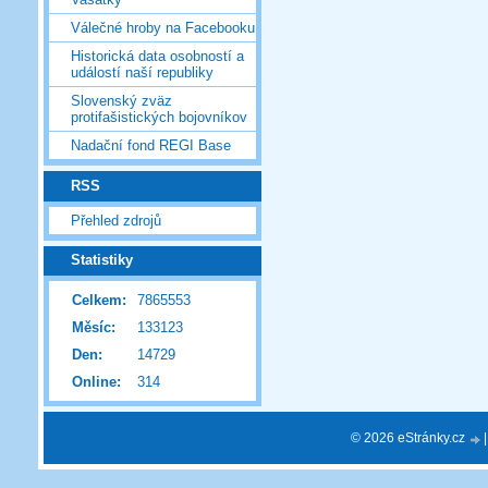
Válečné hroby na Facebooku
Historická data osobností a
událostí naší republiky
Slovenský zväz
protifašistických bojovníkov
Nadační fond REGI Base
RSS
Přehled zdrojů
Statistiky
Celkem:
7865553
Měsíc:
133123
Den:
14729
Online:
314
© 2026 eStránky.cz