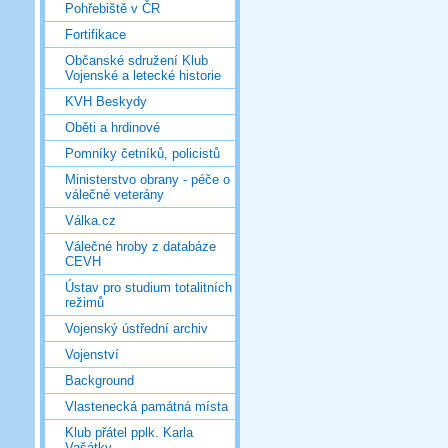
Pohřebiště v ČR
Fortifikace
Občanské sdružení Klub
Vojenské a letecké historie
KVH Beskydy
Oběti a hrdinové
Pomníky četníků, policistů
Ministerstvo obrany - péče o
válečné veterány
Válka.cz
Válečné hroby z databáze
CEVH
Ústav pro studium totalitních
režimů
Vojenský ústřední archiv
Vojenství
Background
Vlastenecká památná místa
Klub přátel pplk. Karla
Vašátky