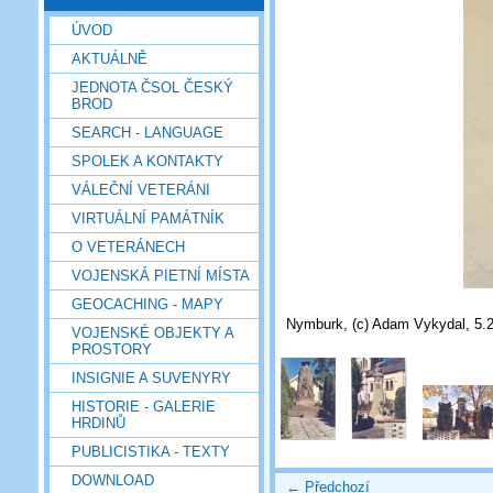
ÚVOD
AKTUÁLNĚ
JEDNOTA ČSOL ČESKÝ
BROD
SEARCH - LANGUAGE
SPOLEK A KONTAKTY
VÁLEČNÍ VETERÁNI
VIRTUÁLNÍ PAMÁTNÍK
O VETERÁNECH
VOJENSKÁ PIETNÍ MÍSTA
GEOCACHING - MAPY
Nymburk, (c) Adam Vykydal, 5.
VOJENSKÉ OBJEKTY A
PROSTORY
INSIGNIE A SUVENYRY
HISTORIE - GALERIE
HRDINŮ
PUBLICISTIKA - TEXTY
DOWNLOAD
← Předchozí