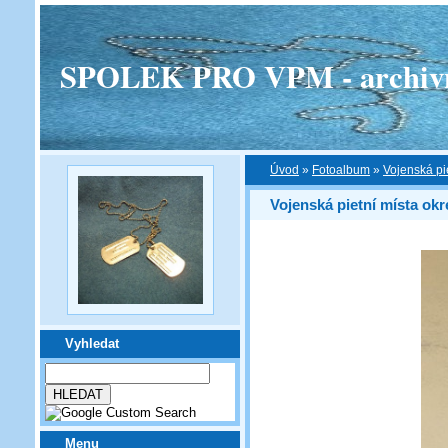
SPOLEK PRO VPM - archivní v
Úvod
»
Fotoalbum
»
Vojenská pi
Vojenská pietní místa ok
Vyhledat
Menu