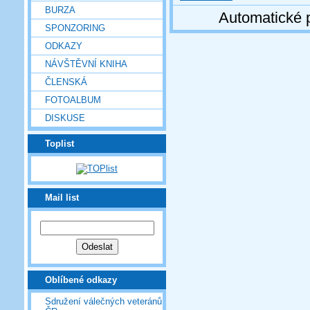
BURZA
Automatické 
SPONZORING
ODKAZY
NÁVŠTĚVNÍ KNIHA
ČLENSKÁ
FOTOALBUM
DISKUSE
Toplist
Mail list
Oblíbené odkazy
Sdružení válečných veteránů