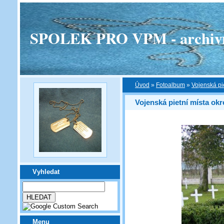
SPOLEK PRO VPM - archivní v
Úvod
»
Fotoalbum
»
Vojenská pi
Vojenská pietní místa ok
Vyhledat
Menu