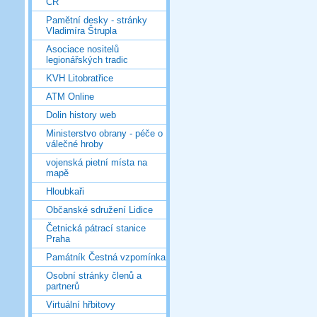
ČR
Pamětní desky - stránky
Vladimíra Štrupla
Asociace nositelů
legionářských tradic
KVH Litobratřice
ATM Online
Dolin history web
Ministerstvo obrany - péče o
válečné hroby
vojenská pietní místa na
mapě
Hloubkaři
Občanské sdružení Lidice
Četnická pátrací stanice
Praha
Památník Čestná vzpomínka
Osobní stránky členů a
partnerů
Virtuální hřbitovy