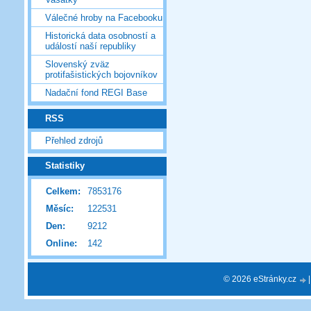
Válečné hroby na Facebooku
Historická data osobností a
událostí naší republiky
Slovenský zväz
protifašistických bojovníkov
Nadační fond REGI Base
RSS
Přehled zdrojů
Statistiky
Celkem:
7853176
Měsíc:
122531
Den:
9212
Online:
142
© 2026 eStránky.cz