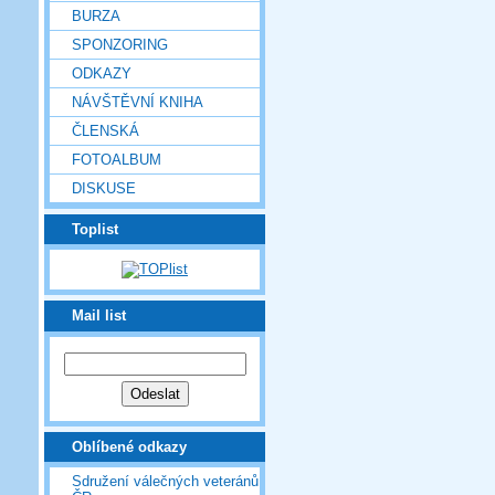
BURZA
SPONZORING
ODKAZY
NÁVŠTĚVNÍ KNIHA
ČLENSKÁ
FOTOALBUM
DISKUSE
Toplist
Mail list
Oblíbené odkazy
Sdružení válečných veteránů