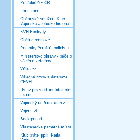
Pohřebiště v ČR
Fortifikace
Občanské sdružení Klub
Vojenské a letecké historie
KVH Beskydy
Oběti a hrdinové
Pomníky četníků, policistů
Ministerstvo obrany - péče o
válečné veterány
Válka.cz
Válečné hroby z databáze
CEVH
Ústav pro studium totalitních
režimů
Vojenský ústřední archiv
Vojenství
Background
Vlastenecká památná místa
Klub přátel pplk. Karla
Vašátky