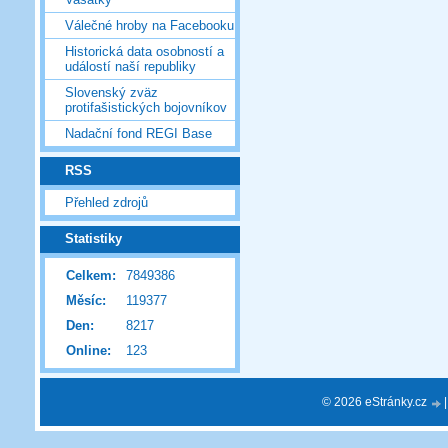
Válečné hroby na Facebooku
Historická data osobností a
událostí naší republiky
Slovenský zväz
protifašistických bojovníkov
Nadační fond REGI Base
RSS
Přehled zdrojů
Statistiky
Celkem:
7849386
Měsíc:
119377
Den:
8217
Online:
123
© 2026 eStránky.cz