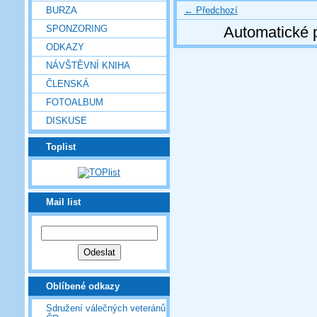
← Předchozí
BURZA
SPONZORING
Automatické 
ODKAZY
NÁVŠTĚVNÍ KNIHA
ČLENSKÁ
FOTOALBUM
DISKUSE
Toplist
Mail list
Oblíbené odkazy
Sdružení válečných veteránů