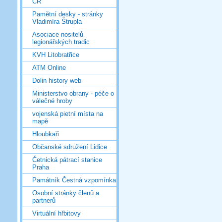
ČR
Pamětní desky - stránky
Vladimíra Štrupla
Asociace nositelů
legionářských tradic
KVH Litobratřice
ATM Online
Dolin history web
Ministerstvo obrany - péče o
válečné hroby
vojenská pietní místa na
mapě
Hloubkaři
Občanské sdružení Lidice
Četnická pátrací stanice
Praha
Památník Čestná vzpomínka
Osobní stránky členů a
partnerů
Virtuální hřbitovy