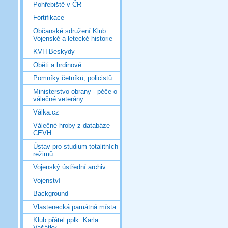
Pohřebiště v ČR
Fortifikace
Občanské sdružení Klub
Vojenské a letecké historie
KVH Beskydy
Oběti a hrdinové
Pomníky četníků, policistů
Ministerstvo obrany - péče o
válečné veterány
Válka.cz
Válečné hroby z databáze
CEVH
Ústav pro studium totalitních
režimů
Vojenský ústřední archiv
Vojenství
Background
Vlastenecká památná místa
Klub přátel pplk. Karla
Vašátky