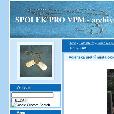
SPOLEK PRO VPM - archivní v
Úvod
»
Fotoalbum
»
Vojenská pi
H44_NB.JPG
Vojenská pietní místa ok
Vyhledat
Menu