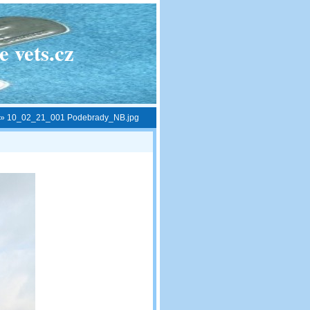
 vets.cz
»
10_02_21_001 Podebrady_NB.jpg