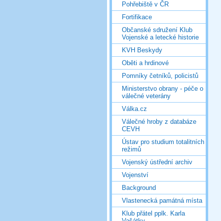
Pohřebiště v ČR
Fortifikace
Občanské sdružení Klub
Vojenské a letecké historie
KVH Beskydy
Oběti a hrdinové
Pomníky četníků, policistů
Ministerstvo obrany - péče o
válečné veterány
Válka.cz
Válečné hroby z databáze
CEVH
Ústav pro studium totalitních
režimů
Vojenský ústřední archiv
Vojenství
Background
Vlastenecká památná místa
Klub přátel pplk. Karla
Vašátky