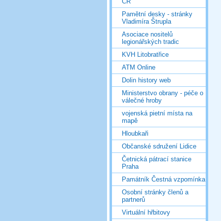
ČR
Pamětní desky - stránky
Vladimíra Štrupla
Asociace nositelů
legionářských tradic
KVH Litobratřice
ATM Online
Dolin history web
Ministerstvo obrany - péče o
válečné hroby
vojenská pietní místa na
mapě
Hloubkaři
Občanské sdružení Lidice
Četnická pátrací stanice
Praha
Památník Čestná vzpomínka
Osobní stránky členů a
partnerů
Virtuální hřbitovy