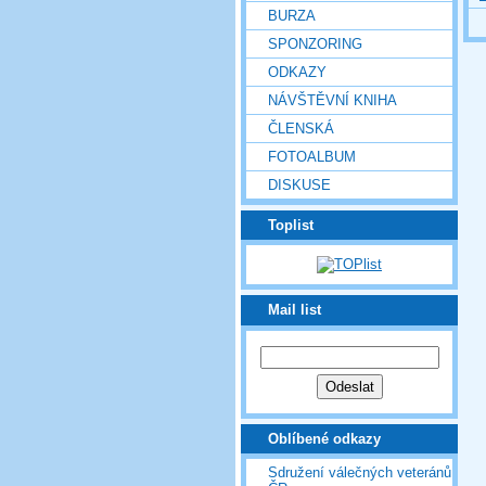
BURZA
SPONZORING
ODKAZY
NÁVŠTĚVNÍ KNIHA
ČLENSKÁ
FOTOALBUM
DISKUSE
Toplist
Mail list
Oblíbené odkazy
Sdružení válečných veteránů