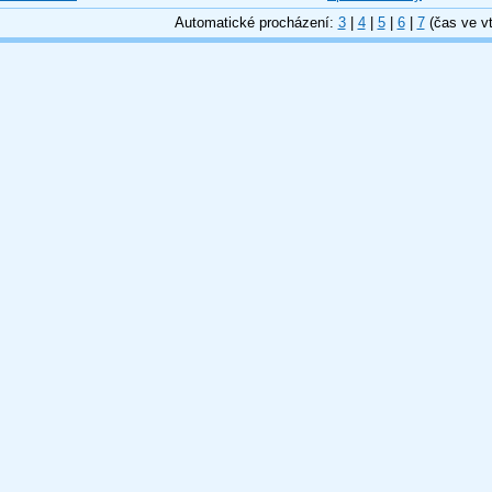
Automatické procházení:
3
|
4
|
5
|
6
|
7
(čas ve vt