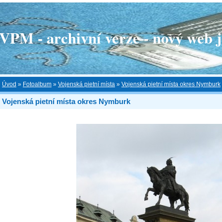
 - archivní verze - nový web je
Úvod
»
Fotoalbum
»
Vojenská pietní místa
»
Vojenská pietní místa okres Nymburk
Vojenská pietní místa okres Nymburk