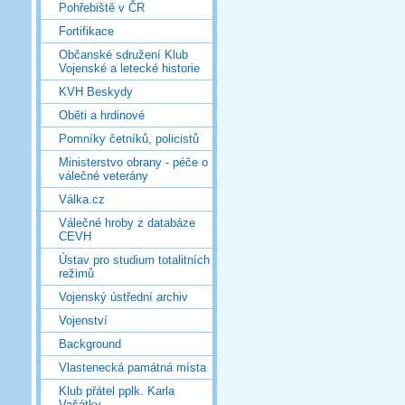
Pohřebiště v ČR
Fortifikace
Občanské sdružení Klub
Vojenské a letecké historie
KVH Beskydy
Oběti a hrdinové
Pomníky četníků, policistů
Ministerstvo obrany - péče o
válečné veterány
Válka.cz
Válečné hroby z databáze
CEVH
Ústav pro studium totalitních
režimů
Vojenský ústřední archiv
Vojenství
Background
Vlastenecká památná místa
Klub přátel pplk. Karla
Vašátky