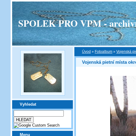
SPOLEK PRO VPM - archivní v
Úvod
»
Fotoalbum
»
Vojenská pi
Vojenská pietní místa ok
Vyhledat
Menu