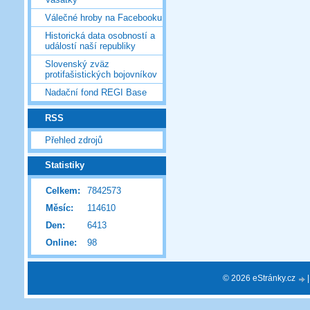
Válečné hroby na Facebooku
Historická data osobností a
událostí naší republiky
Slovenský zväz
protifašistických bojovníkov
Nadační fond REGI Base
RSS
Přehled zdrojů
Statistiky
Celkem:
7842573
Měsíc:
114610
Den:
6413
Online:
98
© 2026 eStránky.cz