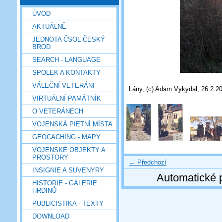
ÚVOD
AKTUÁLNĚ
JEDNOTA ČSOL ČESKÝ
BROD
SEARCH - LANGUAGE
SPOLEK A KONTAKTY
VÁLEČNÍ VETERÁNI
Lány, (c) Adam Vykydal, 26.2.2
VIRTUÁLNÍ PAMÁTNÍK
O VETERÁNECH
VOJENSKÁ PIETNÍ MÍSTA
GEOCACHING - MAPY
VOJENSKÉ OBJEKTY A
PROSTORY
← Předchozí
INSIGNIE A SUVENYRY
Automatické 
HISTORIE - GALERIE
HRDINŮ
PUBLICISTIKA - TEXTY
DOWNLOAD