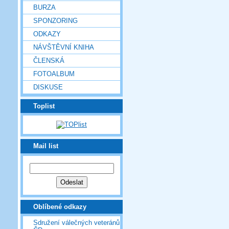
BURZA
SPONZORING
ODKAZY
NÁVŠTĚVNÍ KNIHA
ČLENSKÁ
FOTOALBUM
DISKUSE
Toplist
Mail list
Oblíbené odkazy
Sdružení válečných veteránů