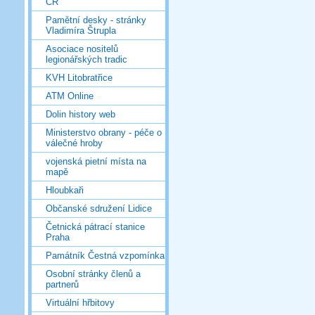
ČR
Pamětní desky - stránky
Vladimíra Štrupla
Asociace nositelů
legionářských tradic
KVH Litobratřice
ATM Online
Dolin history web
Ministerstvo obrany - péče o
válečné hroby
vojenská pietní místa na
mapě
Hloubkaři
Občanské sdružení Lidice
Četnická pátrací stanice
Praha
Památník Čestná vzpomínka
Osobní stránky členů a
partnerů
Virtuální hřbitovy