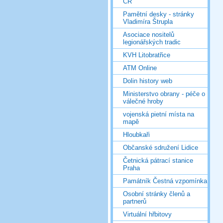
ČR
Pamětní desky - stránky
Vladimíra Štrupla
Asociace nositelů
legionářských tradic
KVH Litobratřice
ATM Online
Dolin history web
Ministerstvo obrany - péče o
válečné hroby
vojenská pietní místa na
mapě
Hloubkaři
Občanské sdružení Lidice
Četnická pátrací stanice
Praha
Památník Čestná vzpomínka
Osobní stránky členů a
partnerů
Virtuální hřbitovy