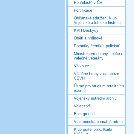
Pohřebiště v ČR
Fortifikace
Občanské sdružení Klub
Vojenské a letecké historie
KVH Beskydy
Oběti a hrdinové
Pomníky četníků, policistů
Ministerstvo obrany - péče o
válečné veterány
Válka.cz
Válečné hroby z databáze
CEVH
Ústav pro studium totalitních
režimů
Vojenský ústřední archiv
Vojenství
Background
Vlastenecká památná místa
Klub přátel pplk. Karla
Vašátky