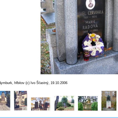
ymburk, hřbitov (c) Ivo Šťastný, 19.10.2006