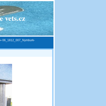
 vets.cz
»
06_1812_007_Nymburk-