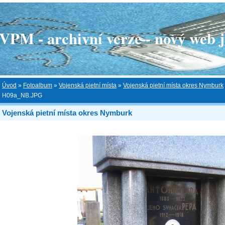
 - archivní verze - nový web je
Úvod
»
Fotoalbum
»
Vojenská pietní místa
»
Vojenská pietní místa okres Nymburk
H09a_NB.JPG
Vojenská pietní místa okres Nymburk