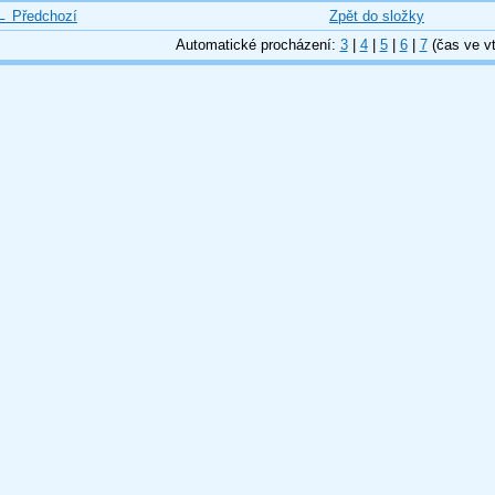
← Předchozí
Zpět do složky
Automatické procházení:
3
|
4
|
5
|
6
|
7
(čas ve vt