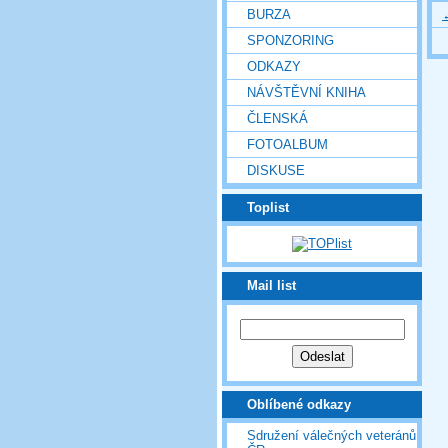
BURZA
SPONZORING
ODKAZY
NÁVŠTĚVNÍ KNIHA
ČLENSKÁ
FOTOALBUM
DISKUSE
Toplist
Mail list
Oblíbené odkazy
Sdružení válečných veteránů