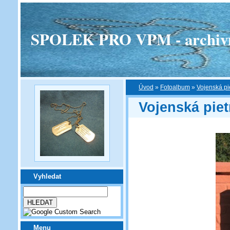
SPOLEK PRO VPM - archivní v
Úvod
»
Fotoalbum
»
Vojenská pi
Vojenská pie
Vyhledat
Menu