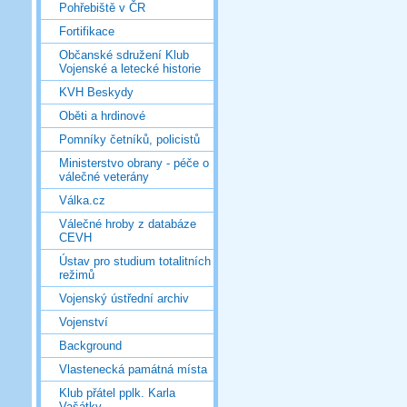
Pohřebiště v ČR
Fortifikace
Občanské sdružení Klub
Vojenské a letecké historie
KVH Beskydy
Oběti a hrdinové
Pomníky četníků, policistů
Ministerstvo obrany - péče o
válečné veterány
Válka.cz
Válečné hroby z databáze
CEVH
Ústav pro studium totalitních
režimů
Vojenský ústřední archiv
Vojenství
Background
Vlastenecká památná místa
Klub přátel pplk. Karla
Vašátky