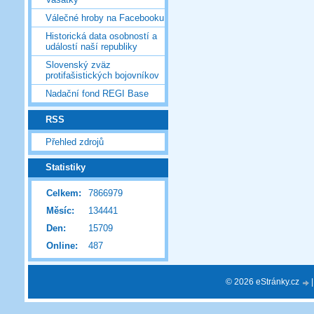
Válečné hroby na Facebooku
Historická data osobností a
událostí naší republiky
Slovenský zväz
protifašistických bojovníkov
Nadační fond REGI Base
RSS
Přehled zdrojů
Statistiky
Celkem:
7866979
Měsíc:
134441
Den:
15709
Online:
487
© 2026 eStránky.cz