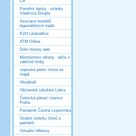
ČR
Pamětní desky - stránky
Vladimíra Štrupla
Asociace nositelů
legionářských tradic
KVH Litobratřice
ATM Online
Dolin history web
Ministerstvo obrany - péče o
válečné hroby
vojenská pietní místa na
mapě
Hloubkaři
Občanské sdružení Lidice
Četnická pátrací stanice
Praha
Památník Čestná vzpomínka
Osobní stránky členů a
partnerů
Virtuální hřbitovy