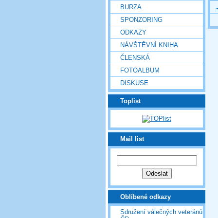
BURZA
SPONZORING
ODKAZY
NÁVŠTĚVNÍ KNIHA
ČLENSKÁ
FOTOALBUM
DISKUSE
Toplist
Mail list
Oblíbené odkazy
Sdružení válečných veteránů