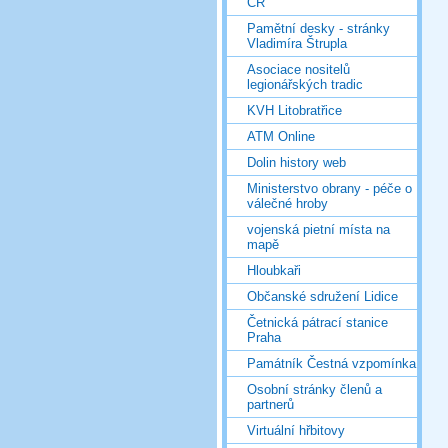
ČR
Pamětní desky - stránky
Vladimíra Štrupla
Asociace nositelů
legionářských tradic
KVH Litobratřice
ATM Online
Dolin history web
Ministerstvo obrany - péče o
válečné hroby
vojenská pietní místa na
mapě
Hloubkaři
Občanské sdružení Lidice
Četnická pátrací stanice
Praha
Památník Čestná vzpomínka
Osobní stránky členů a
partnerů
Virtuální hřbitovy