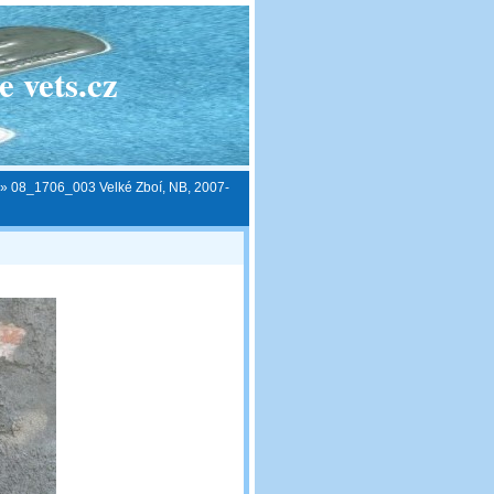
 vets.cz
»
08_1706_003 Velké Zboí, NB, 2007-