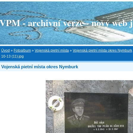
 - archivní verze - nový web je
Úvod
»
Fotoalbum
»
Vojenská pietní místa
»
Vojenská pietní místa okres Nymburk
10-13 (11).jpg
Vojenská pietní místa okres Nymburk