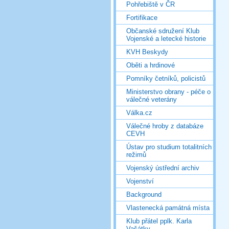
Pohřebiště v ČR
Fortifikace
Občanské sdružení Klub
Vojenské a letecké historie
KVH Beskydy
Oběti a hrdinové
Pomníky četníků, policistů
Ministerstvo obrany - péče o
válečné veterány
Válka.cz
Válečné hroby z databáze
CEVH
Ústav pro studium totalitních
režimů
Vojenský ústřední archiv
Vojenství
Background
Vlastenecká památná místa
Klub přátel pplk. Karla
Vašátky