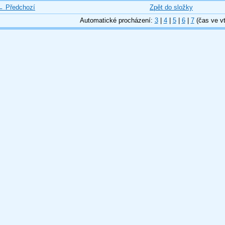
← Předchozí
Zpět do složky
Automatické procházení:
3
|
4
|
5
|
6
|
7
(čas ve vt