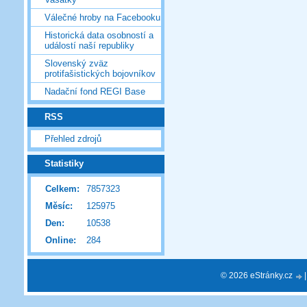
Válečné hroby na Facebooku
Historická data osobností a
událostí naší republiky
Slovenský zväz
protifašistických bojovníkov
Nadační fond REGI Base
RSS
Přehled zdrojů
Statistiky
Celkem:
7857323
Měsíc:
125975
Den:
10538
Online:
284
© 2026 eStránky.cz