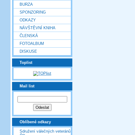
BURZA
SPONZORING
ODKAZY
NÁVŠTĚVNÍ KNIHA
ČLENSKÁ
FOTOALBUM
DISKUSE
Toplist
Mail list
Oblíbené odkazy
Sdružení válečných veteránů