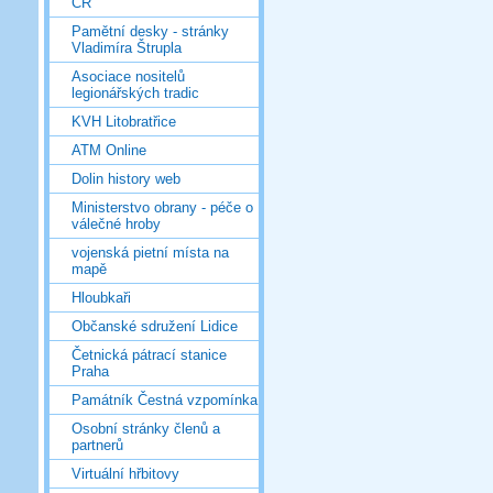
ČR
Pamětní desky - stránky
Vladimíra Štrupla
Asociace nositelů
legionářských tradic
KVH Litobratřice
ATM Online
Dolin history web
Ministerstvo obrany - péče o
válečné hroby
vojenská pietní místa na
mapě
Hloubkaři
Občanské sdružení Lidice
Četnická pátrací stanice
Praha
Památník Čestná vzpomínka
Osobní stránky členů a
partnerů
Virtuální hřbitovy