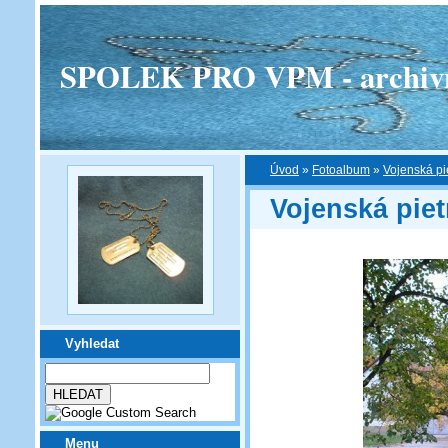
SPOLEK PRO VPM - archivní v
Úvod
»
Fotoalbum
»
Vojenská pi
Vojenská pie
Vyhledat
Menu