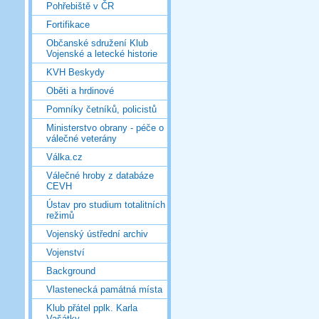
Pohřebiště v ČR
Fortifikace
Občanské sdružení Klub
Vojenské a letecké historie
KVH Beskydy
Oběti a hrdinové
Pomníky četníků, policistů
Ministerstvo obrany - péče o
válečné veterány
Válka.cz
Válečné hroby z databáze
CEVH
Ústav pro studium totalitních
režimů
Vojenský ústřední archiv
Vojenství
Background
Vlastenecká památná místa
Klub přátel pplk. Karla
Vašátky