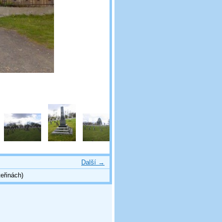
Další →
eřinách)