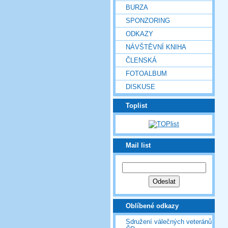
BURZA
SPONZORING
ODKAZY
NÁVŠTĚVNÍ KNIHA
ČLENSKÁ
FOTOALBUM
DISKUSE
Toplist
Mail list
Oblíbené odkazy
Sdružení válečných veteránů