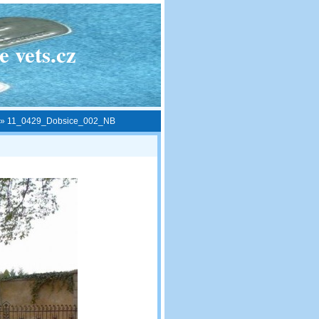
 vets.cz
»
11_0429_Dobsice_002_NB