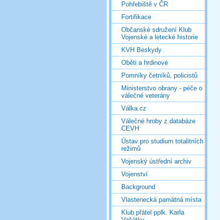
Pohřebiště v ČR
Fortifikace
Občanské sdružení Klub
Vojenské a letecké historie
KVH Beskydy
Oběti a hrdinové
Pomníky četníků, policistů
Ministerstvo obrany - péče o
válečné veterány
Válka.cz
Válečné hroby z databáze
CEVH
Ústav pro studium totalitních
režimů
Vojenský ústřední archiv
Vojenství
Background
Vlastenecká památná místa
Klub přátel pplk. Karla
Vašátky