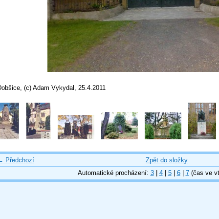
Dobšice, (c) Adam Vykydal, 25.4.2011
← Předchozí
Zpět do složky
Automatické procházení:
3
|
4
|
5
|
6
|
7
(čas ve vt