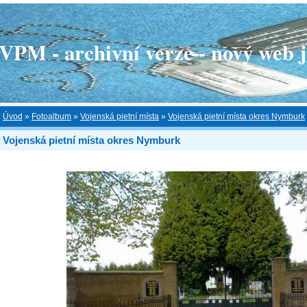
 - archivní verze - nový web je
Úvod
»
Fotoalbum
»
Vojenská pietní místa
»
Vojenská pietní místa okres Nymburk
Vojenská pietní místa okres Nymburk