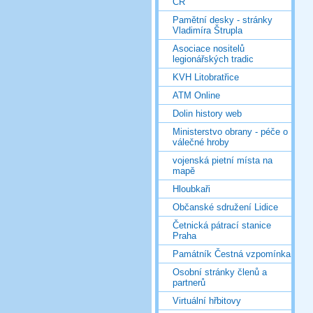
ČR
Pamětní desky - stránky
Vladimíra Štrupla
Asociace nositelů
legionářských tradic
KVH Litobratřice
ATM Online
Dolin history web
Ministerstvo obrany - péče o
válečné hroby
vojenská pietní místa na
mapě
Hloubkaři
Občanské sdružení Lidice
Četnická pátrací stanice
Praha
Památník Čestná vzpomínka
Osobní stránky členů a
partnerů
Virtuální hřbitovy