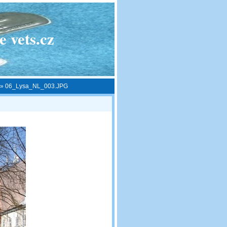
 vets.cz
»
06_Lysa_NL_003.JPG