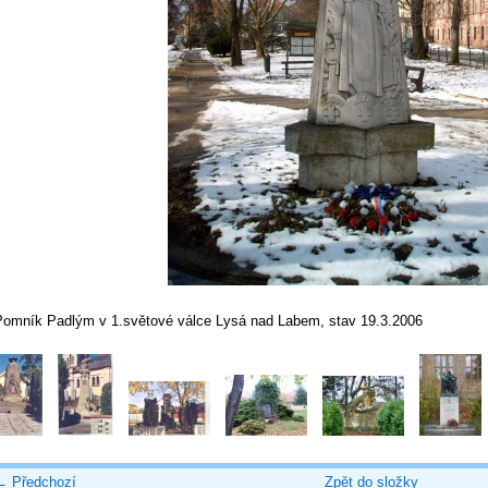
Pomník Padlým v 1.světové válce Lysá nad Labem, stav 19.3.2006
← Předchozí
Zpět do složky