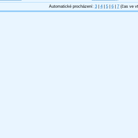
Automatické procházení:
3
|
4
|
5
|
6
|
7
(čas ve vt