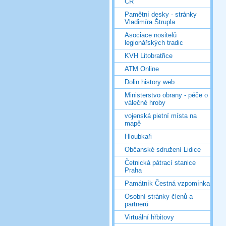
ČR
Pamětní desky - stránky
Vladimíra Štrupla
Asociace nositelů
legionářských tradic
KVH Litobratřice
ATM Online
Dolin history web
Ministerstvo obrany - péče o
válečné hroby
vojenská pietní místa na
mapě
Hloubkaři
Občanské sdružení Lidice
Četnická pátrací stanice
Praha
Památník Čestná vzpomínka
Osobní stránky členů a
partnerů
Virtuální hřbitovy