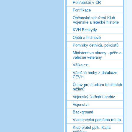
Pohřebiště v ČR
Fortifikace
Občanské sdružení Klub
Vojenské a letecké historie
KVH Beskydy
Oběti a hrdinové
Pomníky četníků, policistů
Ministerstvo obrany - péče o
válečné veterány
Válka.cz
Válečné hroby z databáze
CEVH
Ústav pro studium totalitních
režimů
Vojenský ústřední archiv
Vojenství
Background
Vlastenecká památná místa
Klub přátel pplk. Karla
Vašátky