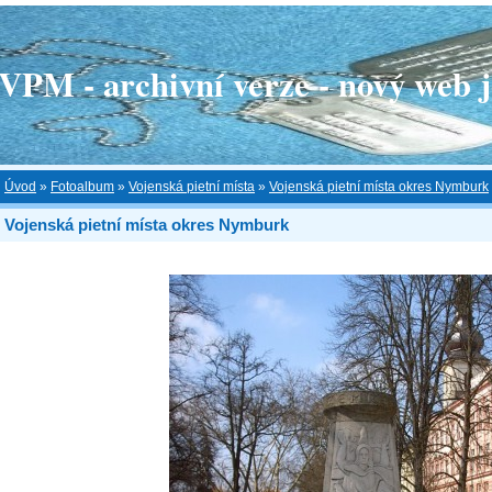
 - archivní verze - nový web je
Úvod
»
Fotoalbum
»
Vojenská pietní místa
»
Vojenská pietní místa okres Nymburk
Vojenská pietní místa okres Nymburk