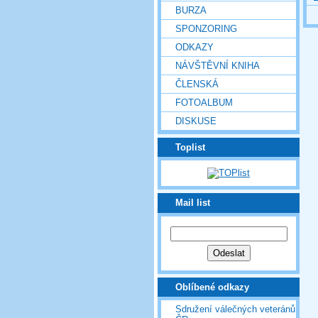
BURZA
SPONZORING
ODKAZY
NÁVŠTĚVNÍ KNIHA
ČLENSKÁ
FOTOALBUM
DISKUSE
Toplist
Mail list
Oblíbené odkazy
Sdružení válečných veteránů