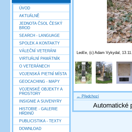
ÚVOD
AKTUÁLNĚ
JEDNOTA ČSOL ČESKÝ
BROD
SEARCH - LANGUAGE
SPOLEK A KONTAKTY
VÁLEČNÍ VETERÁNI
Ledče, (c) Adam Vykydal, 13.11
VIRTUÁLNÍ PAMÁTNÍK
O VETERÁNECH
VOJENSKÁ PIETNÍ MÍSTA
GEOCACHING - MAPY
VOJENSKÉ OBJEKTY A
PROSTORY
← Předchozí
INSIGNIE A SUVENYRY
Automatické 
HISTORIE - GALERIE
HRDINŮ
PUBLICISTIKA - TEXTY
DOWNLOAD