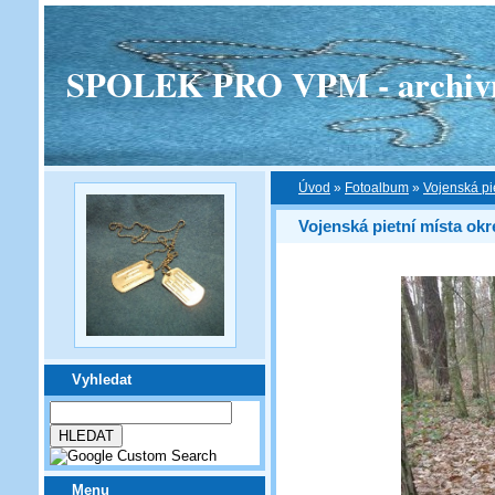
SPOLEK PRO VPM - archivní v
Úvod
»
Fotoalbum
»
Vojenská pi
Vojenská pietní místa ok
Vyhledat
Menu