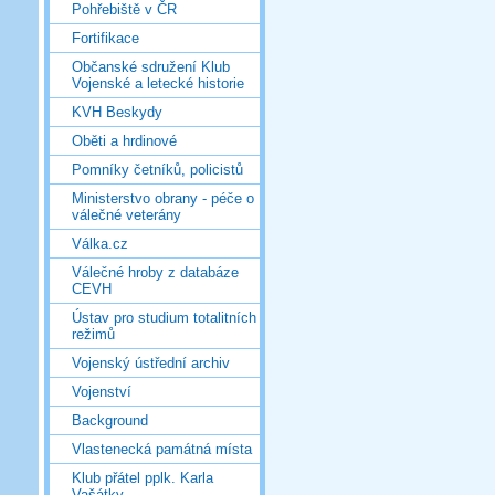
Pohřebiště v ČR
Fortifikace
Občanské sdružení Klub
Vojenské a letecké historie
KVH Beskydy
Oběti a hrdinové
Pomníky četníků, policistů
Ministerstvo obrany - péče o
válečné veterány
Válka.cz
Válečné hroby z databáze
CEVH
Ústav pro studium totalitních
režimů
Vojenský ústřední archiv
Vojenství
Background
Vlastenecká památná místa
Klub přátel pplk. Karla
Vašátky