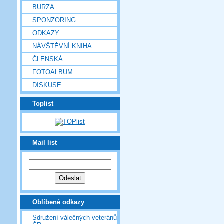
BURZA
SPONZORING
ODKAZY
NÁVŠTĚVNÍ KNIHA
ČLENSKÁ
FOTOALBUM
DISKUSE
Toplist
Mail list
Oblíbené odkazy
Sdružení válečných veteránů