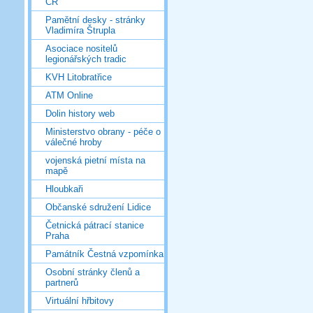
ČR
Pamětní desky - stránky
Vladimíra Štrupla
Asociace nositelů
legionářských tradic
KVH Litobratřice
ATM Online
Dolin history web
Ministerstvo obrany - péče o
válečné hroby
vojenská pietní místa na
mapě
Hloubkaři
Občanské sdružení Lidice
Četnická pátrací stanice
Praha
Památník Čestná vzpomínka
Osobní stránky členů a
partnerů
Virtuální hřbitovy