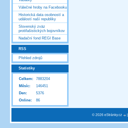
Válečné hroby na Facebooku
Historická data osobností a
událostí naší republiky
Slovenský zväz
protifašistických bojovníkov
Nadační fond REGI Base
RSS
Přehled zdrojů
Statistiky
Celkem:
7883204
Měsíc:
146451
Den:
5376
Online:
86
© 2026 eStránky.cz