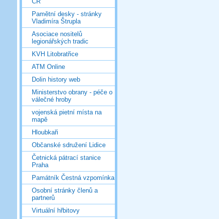
ČR
Pamětní desky - stránky
Vladimíra Štrupla
Asociace nositelů
legionářských tradic
KVH Litobratřice
ATM Online
Dolin history web
Ministerstvo obrany - péče o
válečné hroby
vojenská pietní místa na
mapě
Hloubkaři
Občanské sdružení Lidice
Četnická pátrací stanice
Praha
Památník Čestná vzpomínka
Osobní stránky členů a
partnerů
Virtuální hřbitovy