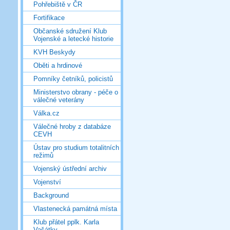
Pohřebiště v ČR
Fortifikace
Občanské sdružení Klub
Vojenské a letecké historie
KVH Beskydy
Oběti a hrdinové
Pomníky četníků, policistů
Ministerstvo obrany - péče o
válečné veterány
Válka.cz
Válečné hroby z databáze
CEVH
Ústav pro studium totalitních
režimů
Vojenský ústřední archiv
Vojenství
Background
Vlastenecká památná místa
Klub přátel pplk. Karla
Vašátky