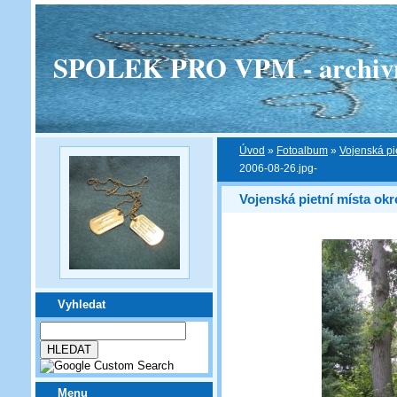
SPOLEK PRO VPM - archivní v
Úvod
»
Fotoalbum
»
Vojenská pi
2006-08-26.jpg-
Vojenská pietní místa ok
Vyhledat
Menu