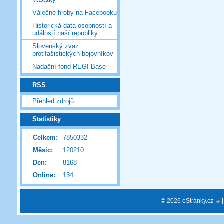
Válečné hroby na Facebooku
Historická data osobností a
událostí naší republiky
Slovenský zväz
protifašistických bojovníkov
Nadační fond REGI Base
RSS
Přehled zdrojů
Statistiky
Celkem:
7850332
Měsíc:
120210
Den:
8168
Online:
134
© 2026 eStránky.cz