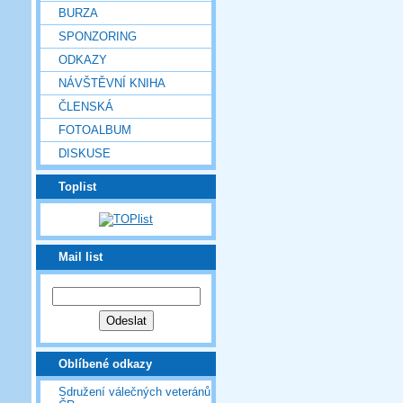
BURZA
SPONZORING
ODKAZY
NÁVŠTĚVNÍ KNIHA
ČLENSKÁ
FOTOALBUM
DISKUSE
Toplist
Mail list
Oblíbené odkazy
Sdružení válečných veteránů